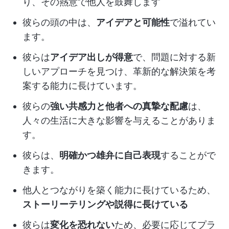
り、その熱意で他人を鼓舞します
彼らの頭の中は、
アイデアと可能性
で溢れてい
ます。
彼らは
アイデア出しが得意
で、問題に対する新
しいアプローチを見つけ、革新的な解決策を考
案する能力に長けています。
彼らの
強い共感力と他者への真摯な配慮
は、
人々の生活に大きな影響を与えることがありま
す。
彼らは、
明確かつ雄弁に自己表現
することがで
きます。
他人とつながりを築く能力に長けているため、
ストーリーテリングや説得に長けている
彼らは
変化を恐れない
ため、必要に応じてプラ