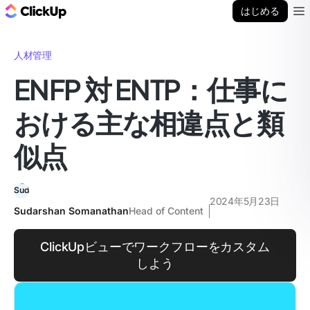
ClickUp ブログ
はじめる
Ope
人材管理
ENFP 対 ENTP：仕事に
おける主な相違点と類
似点
2024年5月23日
Sudarshan Somanathan
Head of Content
ClickUpビューでワークフローをカスタム
しよう