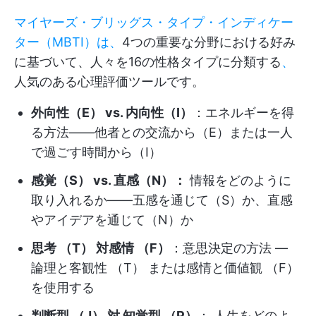
マイヤーズ・ブリッグス・タイプ・インディケー
ター（MBTI）は、
4つの重要な分野における好み
に基づいて、人々を16の性格タイプに分類する
、
人気のある心理評価ツールです。
外向性（E） vs. 内向性（I）
：エネルギーを得
る方法——他者との交流から（E）または一人
で過ごす時間から（I）
感覚（S） vs. 直感（N）：
情報をどのように
取り入れるか——五感を通じて（S）か、直感
やアイデアを通じて（N）か
思考 （T） 対感情 （F）
：意思決定の方法 —
論理と客観性 （T） または感情と価値観 （F）
を使用する
判断型 （J） 対 知覚型 （P）
： 人生をどのよ