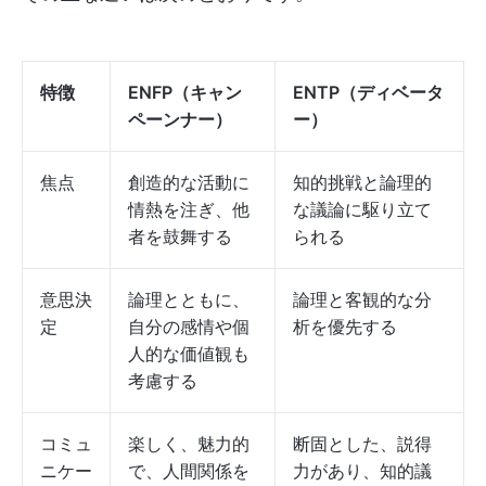
特徴
ENFP（キャン
ENTP（ディベータ
ペーンナー）
ー）
焦点
創造的な活動に
知的挑戦と論理的
情熱を注ぎ、他
な議論に駆り立て
者を鼓舞する
られる
意思決
論理とともに、
論理と客観的な分
定
自分の感情や個
析を優先する
人的な価値観も
考慮する
コミュ
楽しく、魅力的
断固とした、説得
ニケー
で、人間関係を
力があり、知的議