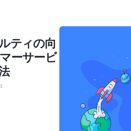
ルティの向
マーサービ
法
日