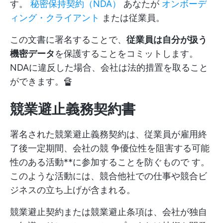
す。
秘密保持契約（NDA）
あなたが
オンボーデ
ィング・クライアント
または従業員。
この文書に署名することで、
従業員は自分が扱う
機密データ
を保護することをコミットします。
NDAに違反した場合、会社は法的措置を取ること
ができます。🔏
競業避止義務契約書
署名された競業避止義務契約は、従業員が雇用終
了後一定期間、会社の競 争優位性を阻害する可能
性のある活動**に参加することを防ぐもので す。
このような活動には、競合他社での仕事や競合ビ
ジネスの立ち上げが含まれる。
競業避止契約または競業避止条項は、会社が独自