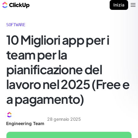
Blog di ClickUp
Inizia
Ope
SOFTWARE
10 Migliori app per i
team per la
pianificazione del
lavoro nel 2025 (Free e
a pagamento)
28 gennaio 2025
Engineering Team