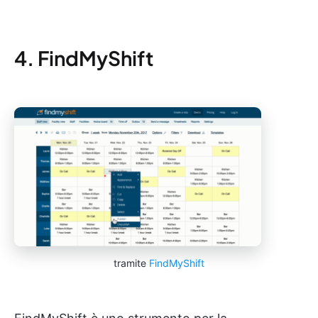
4. FindMyShift
tramite
FindMyShift