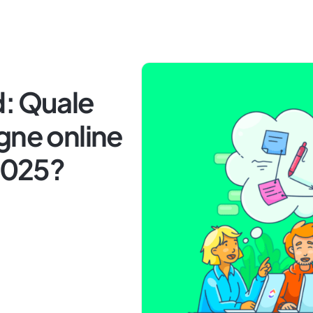
d: Quale
gne online
 2025?