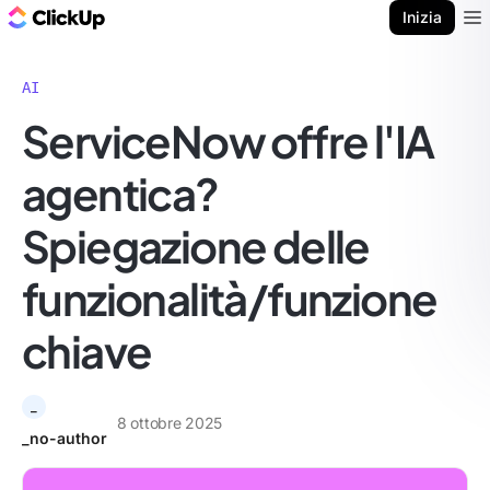
Blog di ClickUp
Inizia
Ope
AI
ServiceNow offre l'IA
agentica?
Spiegazione delle
funzionalità/funzione
chiave
_
8 ottobre 2025
_no-author