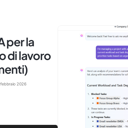
A per la
o di lavoro
menti)
 febbraio 2026