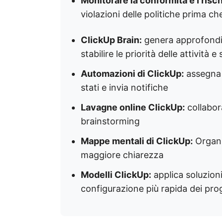
Monitorare la conformità e i risch
violazioni delle politiche prima ch
ClickUp Brain:
genera approfondime
stabilire le priorità delle attività e
Automazioni di ClickUp:
assegna 
stati e invia notifiche
Lavagne online ClickUp:
collabora
brainstorming
Mappe mentali di ClickUp:
Organiz
maggiore chiarezza
Modelli ClickUp:
applica soluzioni
configurazione più rapida dei prog