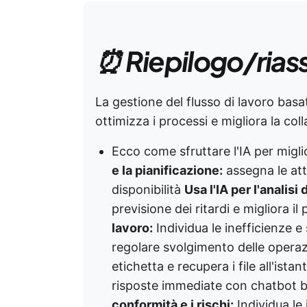
⏰ Riepilogo/rias
La gestione del flusso di lavoro basat
ottimizza i processi e migliora la co
Ecco come sfruttare l'IA per miglio
e la pianificazione:
assegna le att
disponibilità
Usa l'IA per l'analisi 
previsione dei ritardi e migliora i
lavoro:
Individua le inefficienze e
regolare svolgimento delle opera
etichetta e recupera i file all'istan
risposte immediate con chatbot bas
conformità e i rischi:
Individua le 