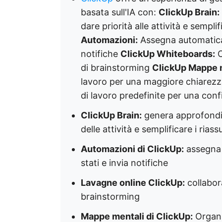
basata sull'IA con:
ClickUp Brain:
dare priorità alle attività e semplif
Automazioni:
Assegna automaticame
notifiche
ClickUp Whiteboards:
C
di brainstorming
ClickUp Mappe m
lavoro per una maggiore chiarez
di lavoro predefinite per una conf
ClickUp Brain:
genera approfondimen
delle attività e semplificare i riass
Automazioni di ClickUp:
assegna 
stati e invia notifiche
Lavagne online ClickUp:
collabora
brainstorming
Mappe mentali di ClickUp:
Organiz