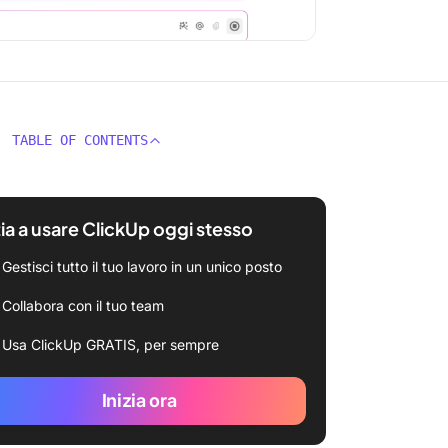
TABLE OF CONTENTS
zia a usare ClickUp oggi stesso
Gestisci tutto il tuo lavoro in un unico posto
Collabora con il tuo team
Usa ClickUp GRATIS, per sempre
Inizia ora