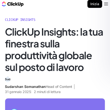
Blog di ClickUp
Inizia
Ope
CLICKUP INSIGHTS
ClickUp Insights: la tua
finestra sulla
produttività globale
sul posto di lavoro
Sudarshan Somanathan
Head of Content
31 gennaio 2025
2
minuti di lettura