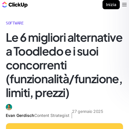
Blog di ClickUp
Inizia
Ope
SOFTWARE
Le 6 migliori alternative
a Toodledo e i suoi
concorrenti
(funzionalità/funzione,
limiti, prezzi)
27 gennaio 2025
Evan Gerdisch
Content Strategist