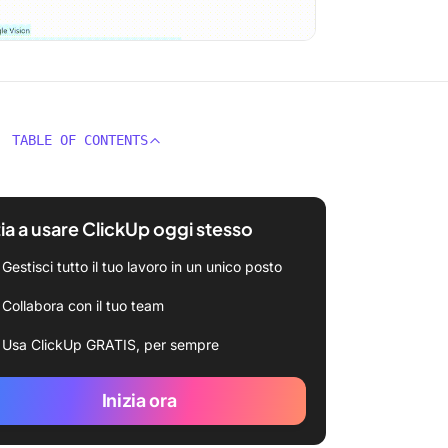
TABLE OF CONTENTS
zia a usare ClickUp oggi stesso
Gestisci tutto il tuo lavoro in un unico posto
Collabora con il tuo team
Usa ClickUp GRATIS, per sempre
Inizia ora