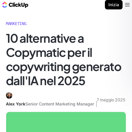
Blog di ClickUp
Inizia
Ope
MARKETING
10 alternative a
Copymatic per il
copywriting generato
dall'IA nel 2025
7 maggio 2025
Alex York
Senior Content Marketing Manager