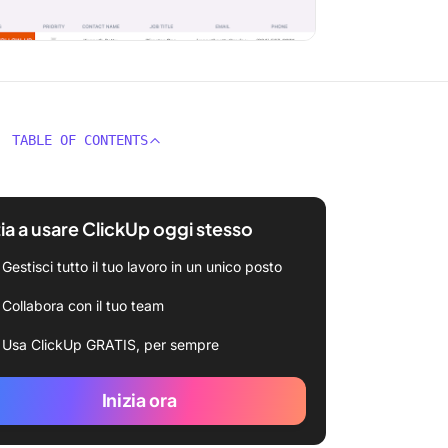
TABLE OF CONTENTS
zia a usare ClickUp oggi stesso
Gestisci tutto il tuo lavoro in un unico posto
Collabora con il tuo team
Usa ClickUp GRATIS, per sempre
Inizia ora