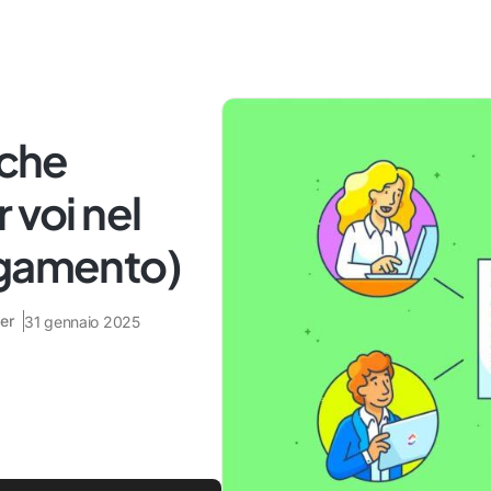
 che
 voi nel
agamento)
er
31 gennaio 2025