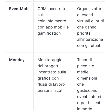
EventMobi
CRM incentrato
Organizzatori
sul
di eventi
coinvolgimento
virtuali e ibridi
con app mobili e
che danno
gamification
priorità
all'interazione
con gli utenti
Monday
Monitoraggio
Team di
dei progetti
piccole e
incentrato sulla
medie
grafica con
dimensioni
flussi di lavoro
che
personalizzati
gestiscono
eventi interni
o per i clienti
in modo