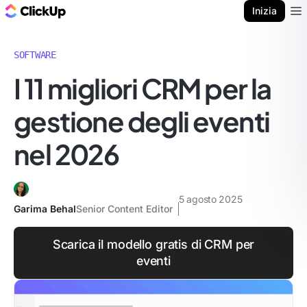
Blog di ClickUp
Inizia
Ope
SOFTWARE
I 11 migliori CRM per la
gestione degli eventi
nel 2026
5 agosto 2025
Garima Behal
Senior Content Editor
Scarica il modello gratis di CRM per
eventi