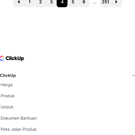
1
2
3
4
5
6
...
251
Prev
Next
ClickUp Logo
ClickUp
Harga
Produk
Unduh
Dokumen Bantuan
Peta Jalan Produk