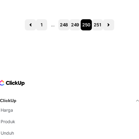
1
...
248
249
250
251
Prev
Next
ClickUp Logo
ClickUp
Harga
Produk
Unduh