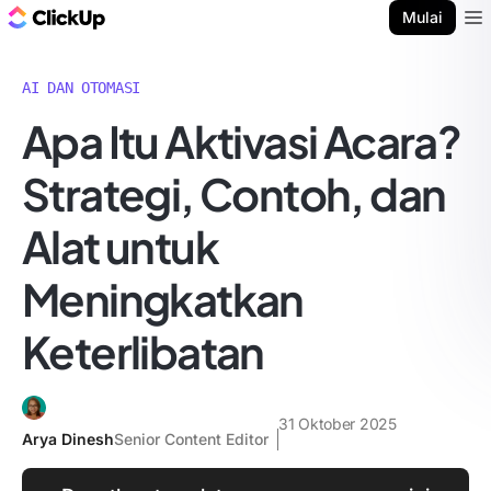
Blog ClickUp
Mulai
Ope
AI DAN OTOMASI
Apa Itu Aktivasi Acara?
Strategi, Contoh, dan
Alat untuk
Meningkatkan
Keterlibatan
31 Oktober 2025
Arya Dinesh
Senior Content Editor