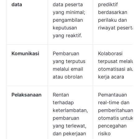
data
data peserta
prediktif
yang minimal;
berdasarkan
pengambilan
perilaku dan
keputusan
riwayat peserta
yang reaktif.
Komunikasi
Pembaruan
Kolaborasi
yang terputus
terpusat melalui
melalui email
otomatisasi alur
atau obrolan
kerja acara
Pelaksanaan
Rentan
Pemantauan
terhadap
real-time dan
keterlambatan,
pemberitahuan
pembaruan
otomatis untuk
yang terlewat,
pencegahan
dan pekerjaan
risiko