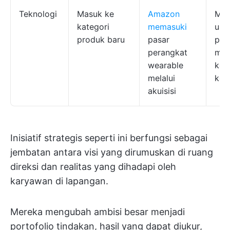
Teknologi
Masuk ke
Amazon
Men
kategori
memasuki
ulan
produk baru
pasar
pas
perangkat
men
wearable
keu
melalui
kom
akuisisi
Inisiatif strategis seperti ini berfungsi sebagai
jembatan antara visi yang dirumuskan di ruang
direksi dan realitas yang dihadapi oleh
karyawan di lapangan.
Mereka mengubah ambisi besar menjadi
portofolio tindakan, hasil yang dapat diukur,