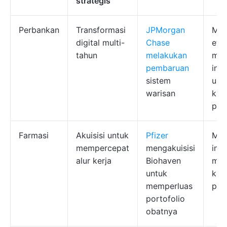
strategis
Perbankan
Transformasi
JPMorgan
Mel
digital multi-
Chase
efis
tahun
melakukan
mod
pembaruan
infr
sistem
unt
warisan
komp
per
Farmasi
Akuisisi untuk
Pfizer
Mem
mempercepat
mengakuisisi
ino
alur kerja
Biohaven
mem
untuk
keh
memperluas
pas
portofolio
obatnya