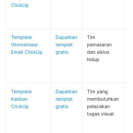
ClickUp
p
p
l
Template
Dapatkan
Tim
O
Otomatisasi
templat
pemasaran
k
Email ClickUp
gratis
dan siklus
k
hidup
p
i
u
Template
Dapatkan
Tim yang
P
Kanban
templat
membutuhkan
y
ClickUp
gratis
pelacakan
d
tugas visual
s
a
o