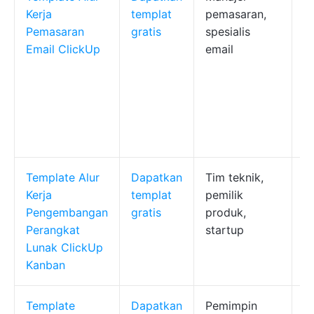
Kerja
templat
pemasaran,
k
Pemasaran
gratis
spesialis
1
Email ClickUp
email
te
d
m
ke
m
t
Template Alur
Dapatkan
Tim teknik,
K
Kerja
templat
pemilik
v
Pengembangan
gratis
produk,
sp
Perangkat
startup
S
Lunak ClickUp
u
Kanban
fi
Template
Dapatkan
Pemimpin
Vi