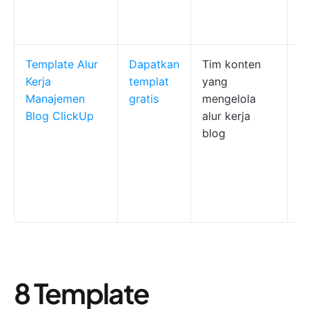
k
t
Template Alur
Dapatkan
Tim konten
P
Kerja
templat
yang
m
Manajemen
gratis
mengelola
P
Blog ClickUp
alur kerja
be
blog
B
y
s
k
b
8 Template