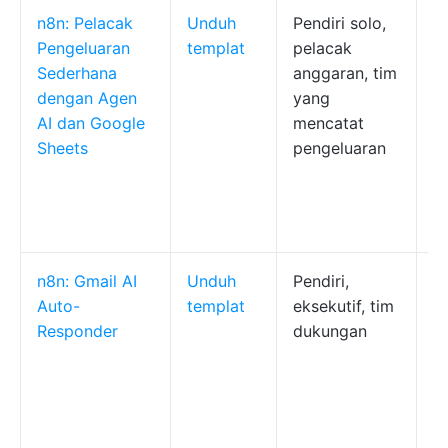
n8n: Pelacak
Unduh
Pendiri solo,
M
Pengeluaran
templat
pelacak
p
Sederhana
anggaran, tim
b
dengan Agen
yang
m
AI dan Google
mencatat
u
Sheets
pengeluaran
m
d
p
s
n8n: Gmail AI
Unduh
Pendiri,
Dr
Auto-
templat
eksekutif, tim
g
Responder
dukungan
re
m
G
o
c