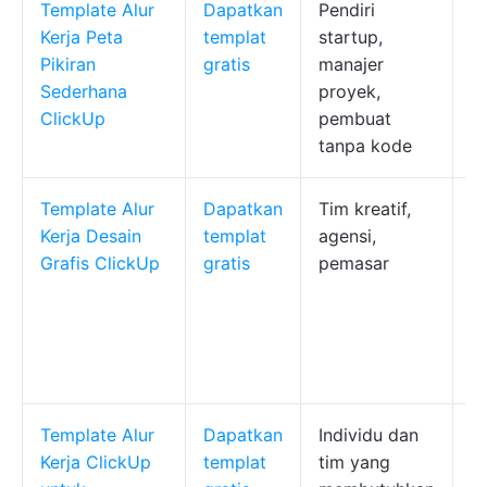
Template Alur
Dapatkan
Pendiri
P
Kerja Peta
templat
startup,
vi
Pikiran
gratis
manajer
ya
Sederhana
proyek,
k
ClickUp
pembuat
t
tanpa kode
s
Template Alur
Dapatkan
Tim kreatif,
M
Kerja Desain
templat
agensi,
d
Grafis ClickUp
gratis
pemasar
br
s
S
k
u
Template Alur
Dapatkan
Individu dan
M
Kerja ClickUp
templat
tim yang
d