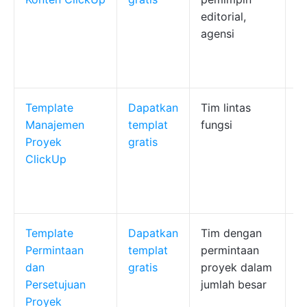
editorial,
B
agensi
u
w
o
Template
Dapatkan
Tim lintas
S
Manajemen
templat
fungsi
b
Proyek
gratis
v
ClickUp
k
m
ke
Template
Dapatkan
Tim dengan
M
Permintaan
templat
permintaan
l
dan
gratis
proyek dalam
p
Persetujuan
jumlah besar
ke
Proyek
o