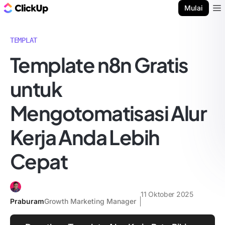
Blog ClickUp
Mulai
Ope
TEMPLAT
Template n8n Gratis
untuk
Mengotomatisasi Alur
Kerja Anda Lebih
Cepat
11 Oktober 2025
Praburam
Growth Marketing Manager