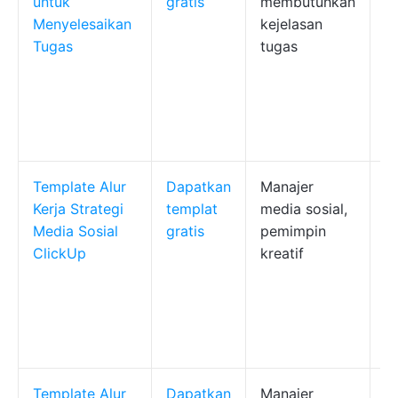
untuk
gratis
membutuhkan
G
Menyelesaikan
kejelasan
m
Tugas
tugas
b
k
m
ta
m
Template Alur
Dapatkan
Manajer
M
Kerja Strategi
templat
media sosial,
k
Media Sosial
gratis
pemimpin
b
ClickUp
kreatif
5
S
p
k
k
Template Alur
Dapatkan
Manajer
M