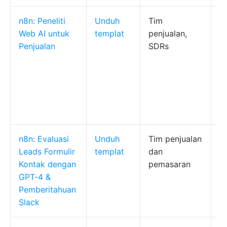
n8n: Peneliti
Unduh
Tim
M
Web AI untuk
templat
penjualan,
p
Penjualan
SDRs
y
m
w
p
ou
d
n8n: Evaluasi
Unduh
Tim penjualan
M
Leads Formulir
templat
dan
(
Kontak dengan
pemasaran
m
GPT-4 &
an
Pemberitahuan
m
Slack
de