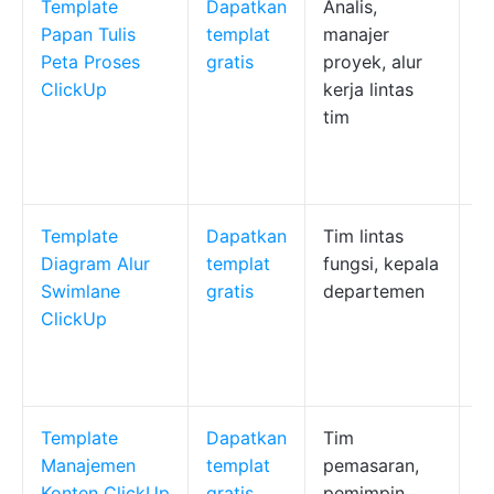
Template
Dapatkan
Analis,
P
Papan Tulis
templat
manajer
in
Peta Proses
gratis
proyek, alur
p
ClickUp
kerja lintas
p
tim
d
T
Tu
Template
Dapatkan
Tim lintas
P
Diagram Alur
templat
fungsi, kepala
s
Swimlane
gratis
departemen
ak
ClickUp
k
t
r
Template
Dapatkan
Tim
M
Manajemen
templat
pemasaran,
m
Konten ClickUp
gratis
pemimpin
m