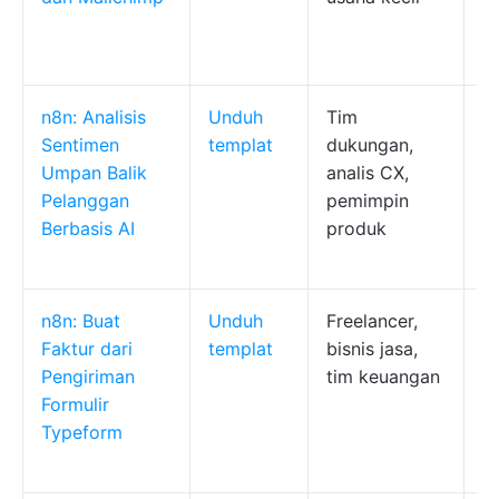
p
d
n8n: Analisis
Unduh
Tim
M
Sentimen
templat
dukungan,
u
Umpan Balik
analis CX,
p
Pelanggan
pemimpin
AI
Berbasis AI
produk
m
s
n8n: Buat
Unduh
Freelancer,
M
Faktur dari
templat
bisnis jasa,
m
Pengiriman
tim keuangan
m
Formulir
m
Typeform
f
A