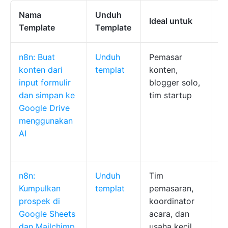
Nama
Unduh
Ideal untuk
Fi
Template
Template
n8n: Buat
Unduh
Pemasar
M
konten dari
templat
konten,
in
input formulir
blogger solo,
m
dan simpan ke
tim startup
a
Google Drive
O
menggunakan
m
AI
o
G
n8n:
Unduh
Tim
S
Kumpulkan
templat
pemasaran,
p
prospek di
koordinator
G
Google Sheets
acara, dan
M
dan Mailchimp
usaha kecil
o