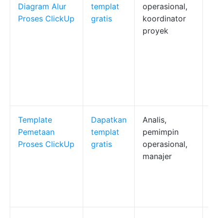
Diagram Alur
templat
operasional,
ke
Proses ClickUp
gratis
koordinator
b
proyek
p
i
t
p
pe
W
Template
Dapatkan
Analis,
P
Pemetaan
templat
pemimpin
b
Proses ClickUp
gratis
operasional,
k
manajer
o
p
p
b