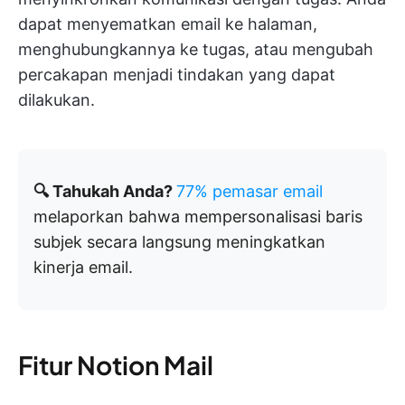
dapat menyematkan email ke halaman,
menghubungkannya ke tugas, atau mengubah
percakapan menjadi tindakan yang dapat
dilakukan.
🔍 Tahukah Anda?
77% pemasar email
melaporkan bahwa mempersonalisasi baris
subjek secara langsung meningkatkan
kinerja email.
Fitur Notion Mail