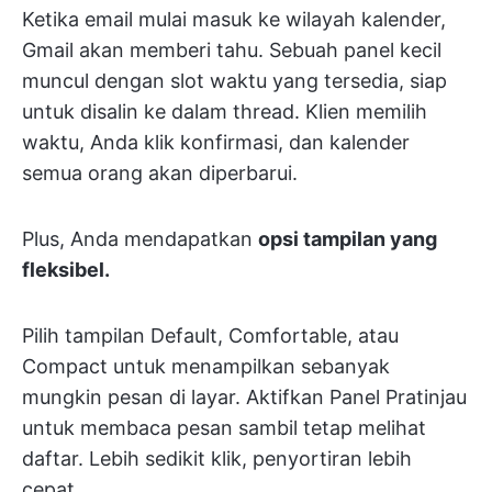
Ketika email mulai masuk ke wilayah kalender,
Gmail akan memberi tahu. Sebuah panel kecil
muncul dengan slot waktu yang tersedia, siap
untuk disalin ke dalam thread. Klien memilih
waktu, Anda klik konfirmasi, dan kalender
semua orang akan diperbarui.
Plus, Anda mendapatkan
opsi tampilan yang
fleksibel.
Pilih tampilan Default, Comfortable, atau
Compact untuk menampilkan sebanyak
mungkin pesan di layar. Aktifkan Panel Pratinjau
untuk membaca pesan sambil tetap melihat
daftar. Lebih sedikit klik, penyortiran lebih
cepat.