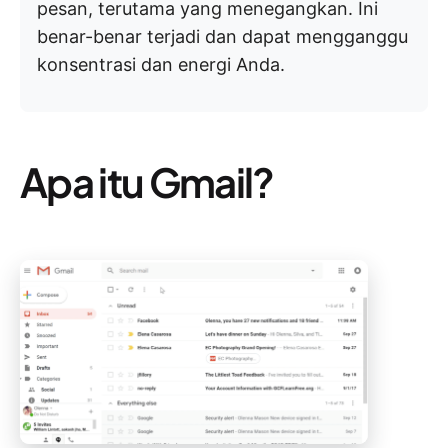
pesan, terutama yang menegangkan. Ini
benar-benar terjadi dan dapat mengganggu
konsentrasi dan energi Anda.
Apa itu Gmail?