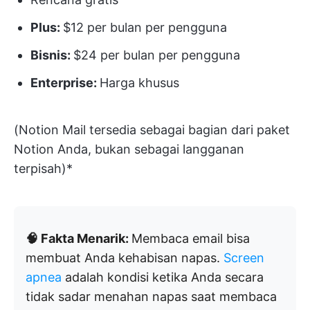
Plus:
$12 per bulan per pengguna
Bisnis:
$24 per bulan per pengguna
Enterprise:
Harga khusus
(Notion Mail tersedia sebagai bagian dari paket
Notion Anda, bukan sebagai langganan
terpisah)*
🧠 Fakta Menarik:
Membaca email bisa
membuat Anda kehabisan napas.
Screen
apnea
adalah kondisi ketika Anda secara
tidak sadar menahan napas saat membaca