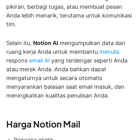
pikiran, berbagi tugas, atau membuat pesan
Anda lebih menarik, terutama untuk komunikasi
tim.
Selain itu,
Notion AI
mengumpulkan data dari
ruang kerja Anda untuk membantu
menulis
respons
email AI
yang terdengar seperti Anda
atau merek Anda. Anda bahkan dapat
mengaturnya untuk secara otomatis
menyarankan balasan saat email masuk, dan
meningkatkan kualitas penulisan Anda.
Harga Notion Mail
Rencana gratis