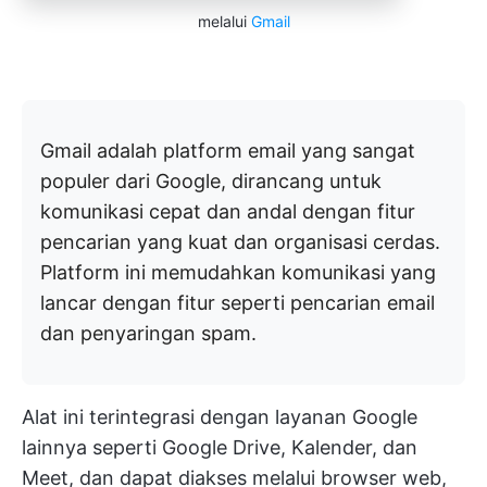
melalui
Gmail
Gmail adalah platform email yang sangat
populer dari Google, dirancang untuk
komunikasi cepat dan andal dengan fitur
pencarian yang kuat dan organisasi cerdas.
Platform ini memudahkan komunikasi yang
lancar dengan fitur seperti pencarian email
dan penyaringan spam.
Alat ini terintegrasi dengan layanan Google
lainnya seperti Google Drive, Kalender, dan
Meet, dan dapat diakses melalui browser web,