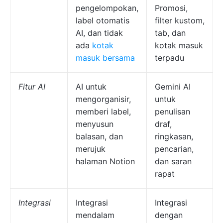
pengelompokan,
Promosi,
label otomatis
filter kustom,
AI, dan tidak
tab, dan
ada
kotak
kotak masuk
masuk bersama
terpadu
Fitur AI
AI untuk
Gemini AI
mengorganisir,
untuk
memberi label,
penulisan
menyusun
draf,
balasan, dan
ringkasan,
merujuk
pencarian,
halaman Notion
dan saran
rapat
Integrasi
Integrasi
Integrasi
mendalam
dengan