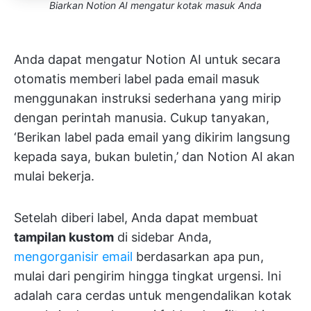
Biarkan Notion AI mengatur kotak masuk Anda
Anda dapat mengatur Notion AI untuk secara
otomatis memberi label pada email masuk
menggunakan instruksi sederhana yang mirip
dengan perintah manusia. Cukup tanyakan,
‘Berikan label pada email yang dikirim langsung
kepada saya, bukan buletin,’ dan Notion AI akan
mulai bekerja.
Setelah diberi label, Anda dapat membuat
tampilan kustom
di sidebar Anda,
mengorganisir email
berdasarkan apa pun,
mulai dari pengirim hingga tingkat urgensi. Ini
adalah cara cerdas untuk mengendalikan kotak