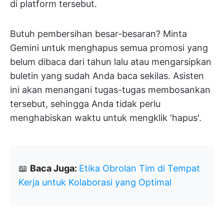
di platform tersebut.
Butuh pembersihan besar-besaran? Minta
Gemini untuk menghapus semua promosi yang
belum dibaca dari tahun lalu atau mengarsipkan
buletin yang sudah Anda baca sekilas. Asisten
ini akan menangani tugas-tugas membosankan
tersebut, sehingga Anda tidak perlu
menghabiskan waktu untuk mengklik 'hapus'.
📖
Baca Juga:
Etika Obrolan Tim di Tempat
Kerja untuk Kolaborasi yang Optimal