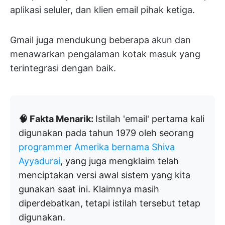
aplikasi seluler, dan klien email pihak ketiga.
Gmail juga mendukung beberapa akun dan
menawarkan pengalaman kotak masuk yang
terintegrasi dengan baik.
🧠 Fakta Menarik:
Istilah 'email' pertama kali
digunakan pada tahun 1979 oleh seorang
programmer Amerika bernama Shiva
Ayyadurai
, yang juga mengklaim telah
menciptakan versi awal sistem yang kita
gunakan saat ini. Klaimnya masih
diperdebatkan, tetapi istilah tersebut tetap
digunakan.