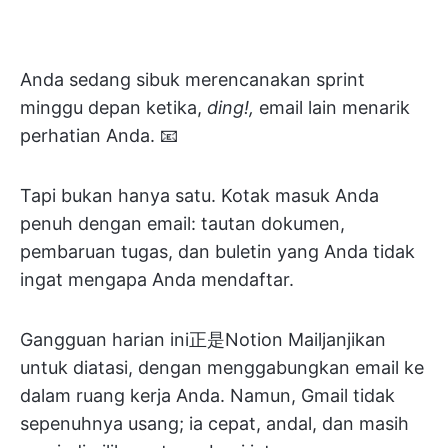
Anda sedang sibuk merencanakan sprint
minggu depan ketika,
ding!,
email lain menarik
perhatian Anda. 📧
Tapi bukan hanya satu. Kotak masuk Anda
penuh dengan email: tautan dokumen,
pembaruan tugas, dan buletin yang Anda tidak
ingat mengapa Anda mendaftar.
Gangguan harian ini正是Notion Mailjanjikan
untuk diatasi, dengan menggabungkan email ke
dalam ruang kerja Anda. Namun, Gmail tidak
sepenuhnya usang; ia cepat, andal, dan masih