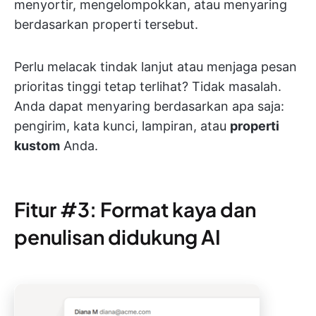
menyortir, mengelompokkan, atau menyaring
berdasarkan properti tersebut.
Perlu melacak tindak lanjut atau menjaga pesan
prioritas tinggi tetap terlihat? Tidak masalah.
Anda dapat menyaring berdasarkan apa saja:
pengirim, kata kunci, lampiran, atau
properti
kustom
Anda.
Fitur #3: Format kaya dan
penulisan didukung AI