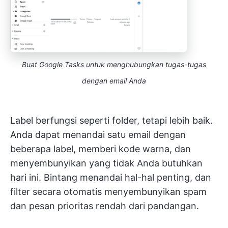
Buat Google Tasks untuk menghubungkan tugas-tugas
dengan email Anda
Label berfungsi seperti folder, tetapi lebih baik.
Anda dapat menandai satu email dengan
beberapa label, memberi kode warna, dan
menyembunyikan yang tidak Anda butuhkan
hari ini. Bintang menandai hal-hal penting, dan
filter secara otomatis menyembunyikan spam
dan pesan prioritas rendah dari pandangan.