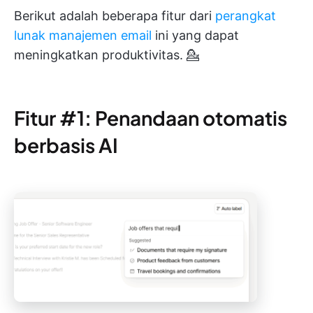
Berikut adalah beberapa fitur dari
perangkat
lunak manajemen email
ini yang dapat
meningkatkan produktivitas. 💁
Fitur #1: Penandaan otomatis
berbasis AI