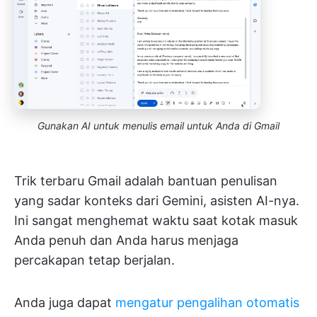
Gunakan AI untuk menulis email untuk Anda di Gmail
Trik terbaru Gmail adalah bantuan penulisan
yang sadar konteks dari Gemini, asisten AI-nya.
Ini sangat menghemat waktu saat kotak masuk
Anda penuh dan Anda harus menjaga
percakapan tetap berjalan.
Anda juga dapat
mengatur pengalihan otomatis