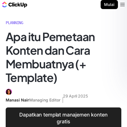
Blog ClickUp
Mulai
Ope
PLANNING
Apa itu Pemetaan
Konten dan Cara
Membuatnya (+
Template)
29 April 2025
Manasi Nair
Managing Editor
Dapatkan templat manajemen konten
gratis