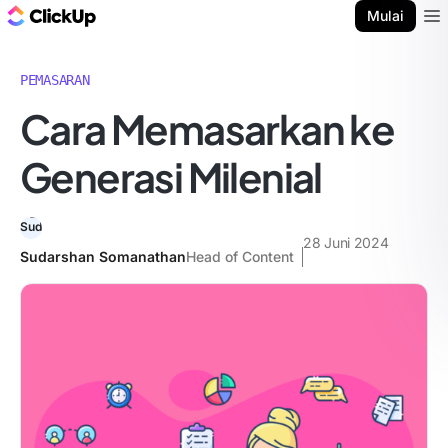
Blog ClickUp
Mulai
Ope
PEMASARAN
Cara Memasarkan ke
Generasi Milenial
28 Juni 2024
Sudarshan Somanathan
Head of Content