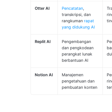
Otter AI
Pencatatan
,
Tr
transkripsi, dan
ri
rangkuman
rapat
ti
yang didukung AI
Replit AI
Pengembangan
Pe
dan pengkodean
ba
perangkat lunak
du
berbantuan AI
Notion AI
Manajemen
Pe
pengetahuan dan
ri
pembuatan konten
te