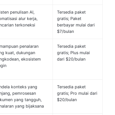
isten penulisan AI,
Tersedia paket
omatisasi alur kerja,
gratis; Paket
ncarian terkoneksi
berbayar mulai dari
$7/bulan
mampuan penalaran
Tersedia paket
ng kuat, dukungan
gratis; Plus mulai
ngkodean, ekosistem
dari $20/bulan
ugin
ndela konteks yang
Tersedia paket
njang, pemrosesan
gratis; Pro mulai dari
kumen yang tangguh,
$20/bulan
nalaran yang bijaksana