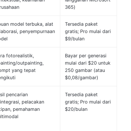
rusahaan
365)
buan model terbuka, alat
Tersedia paket
laborasi, penyempurnaan
gratis; Pro mulai dari
del
$9/bulan
ra fotorealistik,
Bayar per generasi
painting/outpainting,
mulai dari $20 untuk
ompt yang tepat
250 gambar (atau
ngikuti
$0,08/gambar)
sil pencarian
Tersedia paket
rintegrasi, pelacakan
gratis; Pro mulai dari
tipan, pemahaman
$20/bulan
ltimodal