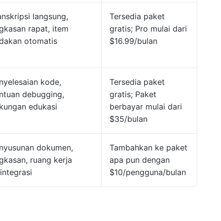
anskripsi langsung,
Tersedia paket
ngkasan rapat, item
gratis; Pro mulai dari
ndakan otomatis
$16.99/bulan
nyelesaian kode,
Tersedia paket
ntuan debugging,
gratis; Paket
kungan edukasi
berbayar mulai dari
$35/bulan
nyusunan dokumen,
Tambahkan ke paket
ngkasan, ruang kerja
apa pun dengan
rintegrasi
$10/pengguna/bulan