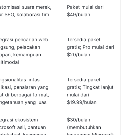
stomisasi suara merek,
Paket mulai dari
tur SEO, kolaborasi tim
$49/bulan
tegrasi pencarian web
Tersedia paket
ngsung, pelacakan
gratis; Pro mulai dari
tipan, kemampuan
$20/bulan
ltimodal
ngsionalitas lintas
Tersedia paket
likasi, penalaran yang
gratis; Tingkat lanjut
at di berbagai format,
mulai dari
ngetahuan yang luas
$19.99/bulan
tegrasi ekosistem
$30/bulan
crosoft asli, bantuan
(membutuhkan
ntekstual, keamanan
langganan Microsoft