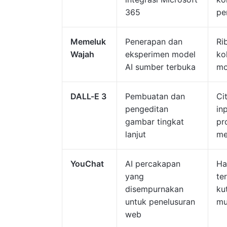
365
pe
Memeluk
Penerapan dan
Ri
Wajah
eksperimen model
ko
AI sumber terbuka
mo
DALL-E 3
Pembuatan dan
Cit
pengeditan
in
gambar tingkat
pr
lanjut
me
YouChat
AI percakapan
Ha
yang
te
disempurnakan
ku
untuk penelusuran
mu
web