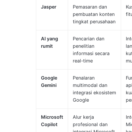
Jasper
Pemasaran dan
Ku
pembuatan konten
fi
tingkat perusahaan
AI yang
Pencarian dan
In
rumit
penelitian
la
informasi secara
ku
real-time
mu
Google
Penalaran
Fu
Gemini
multimodal dan
ap
integrasi ekosistem
ku
Google
pe
Microsoft
Alur kerja
In
Copilot
profesional dan
Mi
integrasi Microsoft
ko