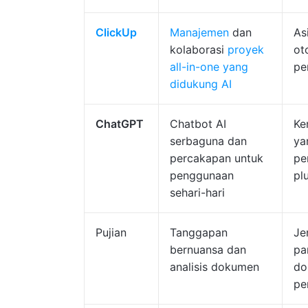
ClickUp
Manajemen
dan
As
kolaborasi
proyek
ot
all-in-one yang
pe
didukung AI
ChatGPT
Chatbot AI
Ke
serbaguna dan
ya
percakapan untuk
pe
penggunaan
pl
sehari-hari
Pujian
Tanggapan
Je
bernuansa dan
pa
analisis dokumen
do
pe