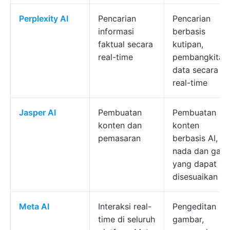
Perplexity AI
Pencarian
Pencarian
informasi
berbasis
faktual secara
kutipan,
real-time
pembangkitan
data secara
real-time
Jasper AI
Pembuatan
Pembuatan
konten dan
konten
pemasaran
berbasis AI,
nada dan gaya
yang dapat
disesuaikan
Meta AI
Interaksi real-
Pengeditan
time di seluruh
gambar,