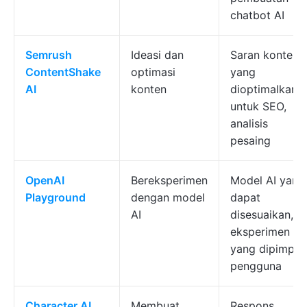
chatbot AI
Semrush
Ideasi dan
Saran konten
ContentShake
optimasi
yang
AI
konten
dioptimalkan
untuk SEO,
analisis
pesaing
OpenAI
Bereksperimen
Model AI yang
Playground
dengan model
dapat
AI
disesuaikan,
eksperimen
yang dipimpin
pengguna
Character.AI
Membuat
Respons