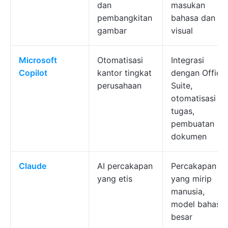
dan
masukan
pembangkitan
bahasa dan
gambar
visual
Microsoft
Otomatisasi
Integrasi
Copilot
kantor tingkat
dengan Office
perusahaan
Suite,
otomatisasi
tugas,
pembuatan
dokumen
Claude
AI percakapan
Percakapan
yang etis
yang mirip
manusia,
model bahasa
besar