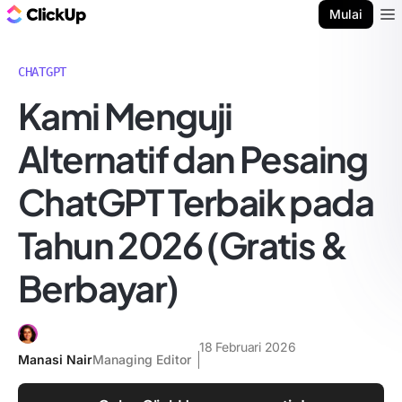
Blog ClickUp
Mulai
Ope
CHATGPT
Kami Menguji
Alternatif dan Pesaing
ChatGPT Terbaik pada
Tahun 2026 (Gratis &
Berbayar)
18 Februari 2026
Manasi Nair
Managing Editor