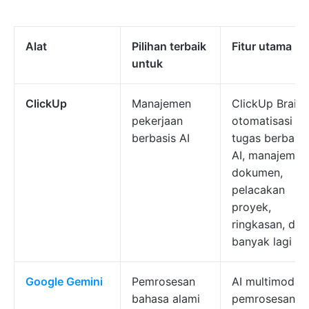
Alat
Pilihan terbaik
Fitur utama
untuk
ClickUp
Manajemen
ClickUp Brain,
pekerjaan
otomatisasi
berbasis AI
tugas berbasis
AI, manajemen
dokumen,
pelacakan
proyek,
ringkasan, dan
banyak lagi
Google Gemini
Pemrosesan
AI multimodal,
bahasa alami
pemrosesan