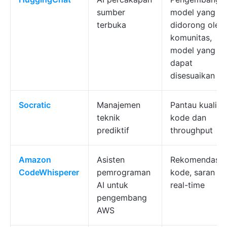
sumber
model yang
terbuka
didorong oleh
komunitas,
model yang
dapat
disesuaikan
Socratic
Manajemen
Pantau kualita
teknik
kode dan
prediktif
throughput
Amazon
Asisten
Rekomendasi
CodeWhisperer
pemrograman
kode, saran
AI untuk
real-time
pengembang
AWS