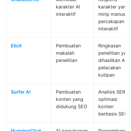
karakter AI
karakter yang
interaktif
mirip manusia,
percakapan
interaktif
Elicit
Pembuatan
Ringkasan
makalah
penelitian yan
penelitian
dihasilkan AI,
pelacakan
kutipan
Surfer AI
Pembuatan
Analisis SERP,
konten yang
optimasi
didukung SEO
konten
berbasis SEO
HuggingChat
AI percakapan
Pengembanga