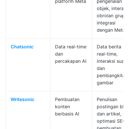
platform Meta
pengenalan
objek, interaks
obrolan grup,
integrasi
dengan Meta
Chatsonic
Data real-time
Data berita
dan
real-time,
percakapan AI
interaksi suara
dan
pembangkitan
gambar
Writesonic
Pembuatan
Penulisan
konten
postingan blo
berbasis AI
dan artikel,
optimasi SEO,
pembuatan