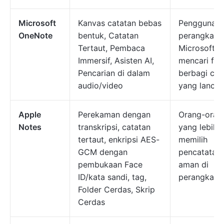
Microsoft
Kanvas catatan bebas
Pengguna
OneNote
bentuk, Catatan
perangkat l
Tertaut, Pembaca
Microsoft y
Immersif, Asisten AI,
mencari fitu
Pencarian di dalam
berbagi cat
audio/video
yang lancar
Apple
Perekaman dengan
Orang-oran
Notes
transkripsi, catatan
yang lebih
tertaut, enkripsi AES-
memilih
GCM dengan
pencatatan
pembukaan Face
aman di
ID/kata sandi, tag,
perangkat 
Folder Cerdas, Skrip
Cerdas