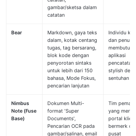
gambar/sketsa dalam
catatan
Bear
Markdown, gaya teks
Individu kre
dalam, kotak centang
dan penulis
tugas, tag bersarang,
membutuhk
blok kode dengan
aplikasi
penyorotan sintaks
pencatatan
untuk lebih dari 150
stylish den
bahasa, Mode Fokus,
sentuhan kr
pencarian lanjutan
Nimbus
Dokumen Multi-
Tim pemasa
Note (Fuse
format 'Super
yang menge
Base)
Documents',
portal klien
Pencarian OCR pada
bermerk da
gambar/salinan, email
pusat