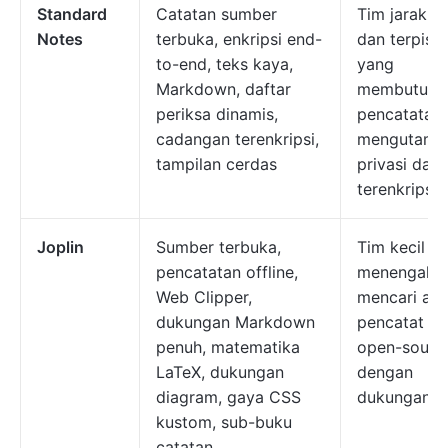
Standard
Catatan sumber
Tim jarak ja
Notes
terbuka, enkripsi end-
dan terpisa
to-end, teks kaya,
yang
Markdown, daftar
membutuhk
periksa dinamis,
pencatatan
cadangan terenkripsi,
mengutama
tampilan cerdas
privasi dan
terenkripsi
Joplin
Sumber terbuka,
Tim kecil h
pencatatan offline,
menengah 
Web Clipper,
mencari apl
dukungan Markdown
pencatat ca
penuh, matematika
open-sourc
LaTeX, dukungan
dengan
diagram, gaya CSS
dukungan of
kustom, sub-buku
catatan,