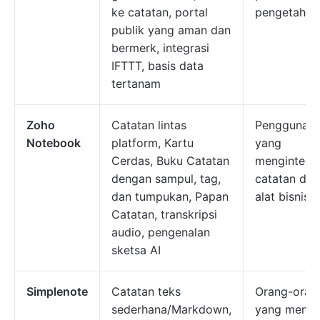
ke catatan, portal
pengetahua
publik yang aman dan
bermerk, integrasi
IFTTT, basis data
tertanam
Zoho
Catatan lintas
Pengguna 
Notebook
platform, Kartu
yang
Cerdas, Buku Catatan
mengintegr
dengan sampul, tag,
catatan de
dan tumpukan, Papan
alat bisnis
Catatan, transkripsi
audio, pengenalan
sketsa AI
Simplenote
Catatan teks
Orang-oran
sederhana/Markdown,
yang menca