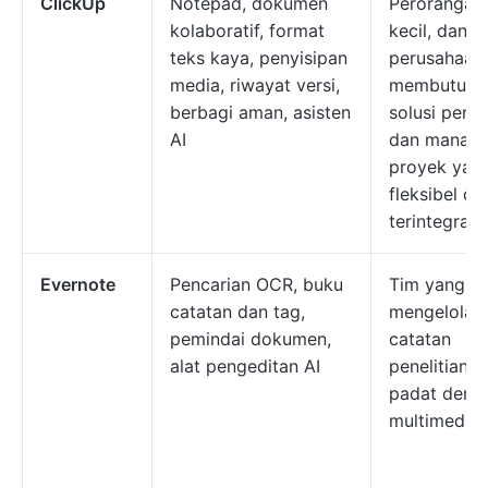
ClickUp
Notepad, dokumen
Perorangan,
kolaboratif, format
kecil, dan
teks kaya, penyisipan
perusahaan
media, riwayat versi,
membutuhk
berbagi aman, asisten
solusi penc
AI
dan manaj
proyek yan
fleksibel da
terintegrasi.
Evernote
Pencarian OCR, buku
Tim yang
catatan dan tag,
mengelola
pemindai dokumen,
catatan
alat pengeditan AI
penelitian 
padat deng
multimedia