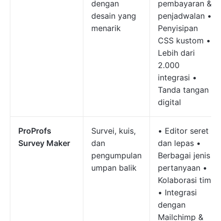
dengan
pembayaran &
desain yang
penjadwalan •
menarik
Penyisipan
CSS kustom •
Lebih dari
2.000
integrasi •
Tanda tangan
digital
ProProfs
Survei, kuis,
• Editor seret
Survey Maker
dan
dan lepas •
pengumpulan
Berbagai jenis
umpan balik
pertanyaan •
Kolaborasi tim
• Integrasi
dengan
Mailchimp &