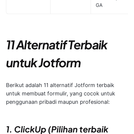
GA
11 Alternatif Terbaik
untuk Jotform
Berikut adalah 11 alternatif Jotform terbaik
untuk membuat formulir, yang cocok untuk
penggunaan pribadi maupun profesional:
1. ClickUp (Pilihan terbaik