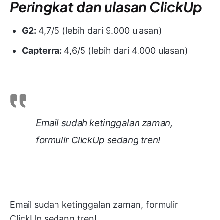
Peringkat dan ulasan ClickUp
G2:
4,7/5 (lebih dari 9.000 ulasan)
Capterra:
4,6/5 (lebih dari 4.000 ulasan)
Email sudah ketinggalan zaman,
formulir ClickUp sedang tren!
Email sudah ketinggalan zaman, formulir
ClickUp sedang tren!