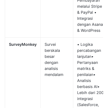
Pembayaran
melalui Stripe
& PayPal •
Integrasi
dengan Asana
& WordPress
SurveyMonkey
Survei
• Logika
berskala
percabangan
besar
lanjutan•
dengan
Pertanyaan
analisis
matriks &
mendalam
penilaian•
Analisis
berbasis AI•
Lebih dari 200
integrasi
(Salesforce,