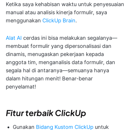
Ketika saya kehabisan waktu untuk penyesuaian
manual atau analisis kinerja formulir, saya
menggunakan
ClickUp Brain
.
Alat AI
cerdas ini bisa melakukan segalanya—
membuat formulir yang dipersonalisasi dan
dinamis, menugaskan pekerjaan kepada
anggota tim, menganalisis data formulir, dan
segala hal di antaranya—semuanya hanya
dalam hitungan menit! Benar-benar
penyelamat!
Fitur terbaik ClickUp
Gunakan
Bidang Kustom ClickUp
untuk