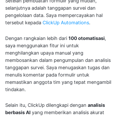
Setelah pembuatan formulir yang mudah,
selanjutnya adalah tanggapan survei dan
pengelolaan data. Saya mempercayakan hal
tersebut kepada
ClickUp Automations
.
Dengan rangkaian lebih dari
100 otomatisasi
,
saya menggunakan fitur ini untuk
menghilangkan upaya manual yang
membosankan dalam pengumpulan dan analisis
tanggapan survei. Saya menugaskan tugas dan
menulis komentar pada formulir untuk
memastikan anggota tim yang tepat mengambil
tindakan.
Selain itu, ClickUp dilengkapi dengan
analisis
berbasis AI
yang memberikan analisis akurat