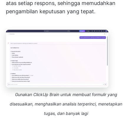
atas setiap respons, sehingga memudahkan
pengambilan keputusan yang tepat.
Gunakan ClickUp Brain untuk membuat formulir yang
disesuaikan, menghasilkan analisis terperinci, menetapkan
tugas, dan banyak lagi