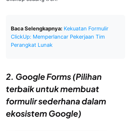
Baca Selengkapnya:
Kekuatan Formulir
ClickUp: Memperlancar Pekerjaan Tim
Perangkat Lunak
2. Google Forms (Pilihan
terbaik untuk membuat
formulir sederhana dalam
ekosistem Google)