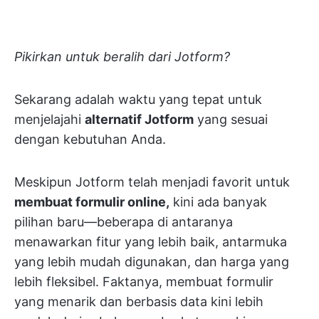
Pikirkan untuk beralih dari Jotform?
Sekarang adalah waktu yang tepat untuk
menjelajahi
alternatif Jotform
yang sesuai
dengan kebutuhan Anda.
Meskipun Jotform telah menjadi favorit untuk
membuat formulir online,
kini ada banyak
pilihan baru—beberapa di antaranya
menawarkan fitur yang lebih baik, antarmuka
yang lebih mudah digunakan, dan harga yang
lebih fleksibel. Faktanya, membuat formulir
yang menarik dan berbasis data kini lebih