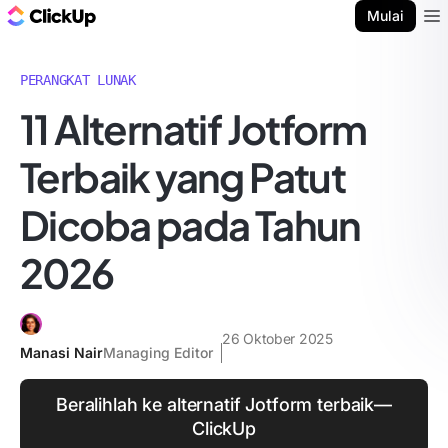
Blog ClickUp
Mulai
Ope
PERANGKAT LUNAK
11 Alternatif Jotform
Terbaik yang Patut
Dicoba pada Tahun
2026
26 Oktober 2025
Manasi Nair
Managing Editor
Beralihlah ke alternatif Jotform terbaik—
ClickUp