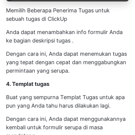
Memilih Beberapa Penerima Tugas untuk
sebuah tugas di ClickUp
Anda dapat menambahkan info formulir Anda
ke bagian
deskripsi tugas
.
Dengan cara ini, Anda dapat menemukan tugas
yang tepat dengan cepat dan menggabungkan
permintaan yang serupa.
4. Templat tugas
Buat yang sempurna
Templat Tugas
untuk apa
pun yang Anda tahu harus dilakukan lagi.
Dengan cara ini, Anda dapat menggunakannya
kembali untuk formulir serupa di masa