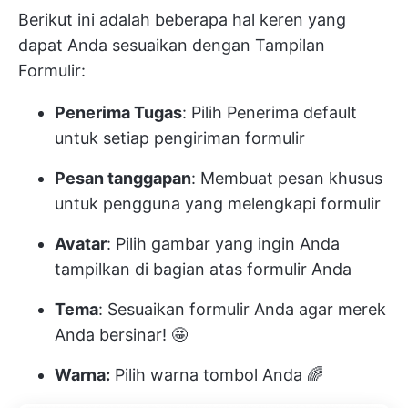
Berikut ini adalah beberapa hal keren yang
dapat Anda sesuaikan dengan Tampilan
Formulir:
Penerima Tugas
: Pilih Penerima default
untuk setiap pengiriman formulir
Pesan tanggapan
: Membuat pesan khusus
untuk pengguna yang melengkapi formulir
Avatar
: Pilih gambar yang ingin Anda
tampilkan di bagian atas formulir Anda
Tema
: Sesuaikan formulir Anda agar merek
Anda bersinar! 🤩
Warna:
Pilih warna tombol Anda 🌈