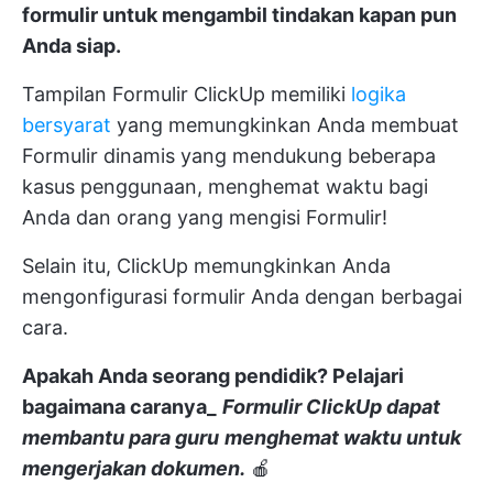
formulir untuk mengambil tindakan kapan pun
Anda siap.
Tampilan Formulir ClickUp memiliki
logika
bersyarat
yang memungkinkan Anda membuat
Formulir dinamis yang mendukung beberapa
kasus penggunaan, menghemat waktu bagi
Anda dan orang yang mengisi Formulir!
Selain itu, ClickUp memungkinkan Anda
mengonfigurasi formulir Anda dengan berbagai
cara.
Apakah Anda seorang pendidik? Pelajari
bagaimana caranya_
Formulir ClickUp dapat
membantu para guru
menghemat waktu untuk
mengerjakan dokumen.
🍎