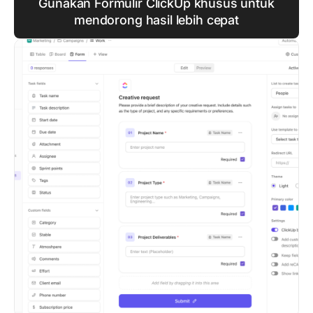
Gunakan Formulir ClickUp khusus untuk
mendorong hasil lebih cepat