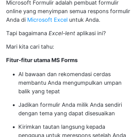
Microsoft Formulir adalah pembuat formulir
online yang menyimpan semua respons formulir
Anda di
Microsoft Excel
untuk Anda.
Tapi bagaimana
Excel-lent
aplikasi ini?
Mari kita cari tahu:
Fitur-fitur utama MS Forms
AI bawaan dan rekomendasi cerdas
membantu Anda mengumpulkan umpan
balik yang tepat
Jadikan formulir Anda milik Anda sendiri
dengan tema yang dapat disesuaikan
Kirimkan tautan langsung kepada
pengguna untuk merespons setelah Anda