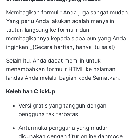
Membagikan formulir Anda juga sangat mudah.
Yang perlu Anda lakukan adalah menyalin
tautan langsung ke formulir dan
membagikannya kepada siapa pun yang Anda
inginkan _(Secara harfiah, hanya itu saja!)
Selain itu, Anda dapat memilih untuk
menambahkan formulir HTML ke halaman
landas Anda melalui bagian kode Sematkan.
Kelebihan ClickUp
Versi gratis yang tangguh dengan
pengguna tak terbatas
Antarmuka pengguna yang mudah
digunakan dengan fitur online dan
mode