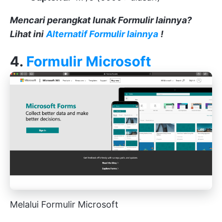
Mencari perangkat lunak Formulir lainnya?
Lihat ini
Alternatif Formulir lainnya
!
4.
Formulir Microsoft
Melalui Formulir Microsoft