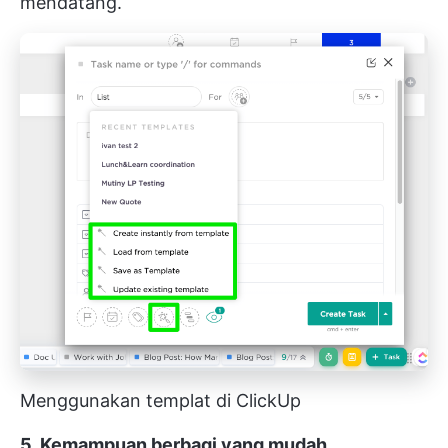
mendatang.
Menggunakan templat di ClickUp
5. Kemampuan berbagi yang mudah