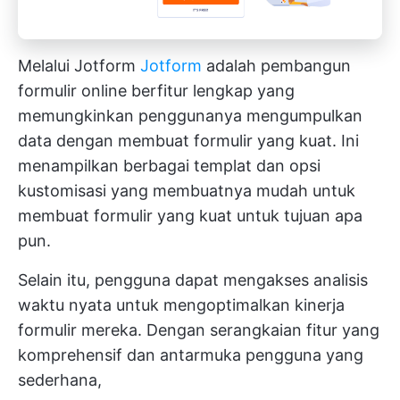
Melalui Jotform
Jotform
adalah pembangun
formulir online berfitur lengkap yang
memungkinkan penggunanya mengumpulkan
data dengan membuat formulir yang kuat. Ini
menampilkan berbagai templat dan opsi
kustomisasi yang membuatnya mudah untuk
membuat formulir yang kuat untuk tujuan apa
pun.
Selain itu, pengguna dapat mengakses analisis
waktu nyata untuk mengoptimalkan kinerja
formulir mereka. Dengan serangkaian fitur yang
komprehensif dan antarmuka pengguna yang
sederhana,