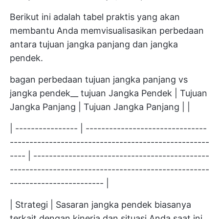
Berikut ini adalah tabel praktis yang akan
membantu Anda memvisualisasikan perbedaan
antara tujuan jangka panjang dan jangka
pendek.
bagan perbedaan tujuan jangka panjang vs
jangka pendek__ tujuan Jangka Pendek | Tujuan
Jangka Panjang | Tujuan Jangka Panjang | |
| ---------------- | -------------------------------
---------------------------------------------------
---- | ---------------------------------------------
---------------------------------------------------
------------------------ |
| Strategi | Sasaran jangka pendek biasanya
terkait dengan kinerja dan situasi Anda saat ini.