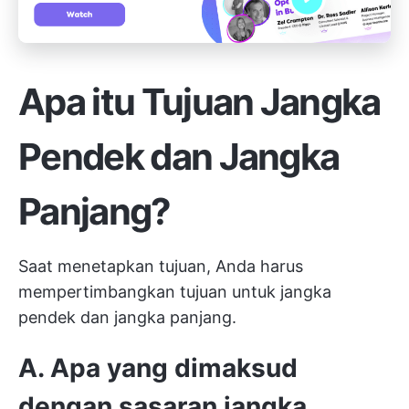
Apa itu Tujuan Jangka
Pendek dan Jangka
Panjang?
Saat menetapkan tujuan, Anda harus
mempertimbangkan tujuan untuk jangka
pendek dan jangka panjang.
A. Apa yang dimaksud
dengan sasaran jangka