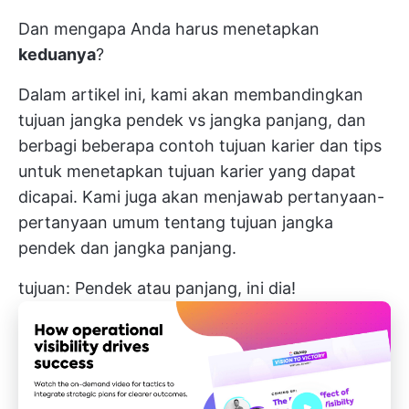
Dan mengapa Anda harus menetapkan
keduanya
?
Dalam artikel ini, kami akan membandingkan
tujuan jangka pendek vs jangka panjang, dan
berbagi beberapa contoh tujuan karier dan tips
untuk menetapkan tujuan karier yang dapat
dicapai. Kami juga akan menjawab pertanyaan-
pertanyaan umum tentang tujuan jangka
pendek dan jangka panjang.
tujuan: Pendek atau panjang, ini dia!