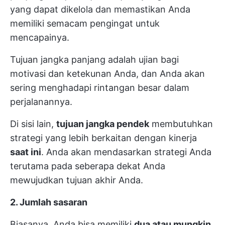
yang dapat dikelola dan memastikan Anda
memiliki semacam pengingat untuk
mencapainya.
Tujuan jangka panjang adalah ujian bagi
motivasi dan ketekunan Anda, dan Anda akan
sering menghadapi rintangan besar dalam
perjalanannya.
Di sisi lain,
tujuan jangka pendek
membutuhkan
strategi yang lebih berkaitan dengan kinerja
saat ini
. Anda akan mendasarkan strategi Anda
terutama pada seberapa dekat Anda
mewujudkan tujuan akhir Anda.
2. Jumlah sasaran
Biasanya, Anda bisa memiliki
dua atau mungkin