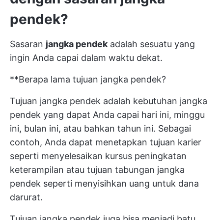
pendek?
Sasaran
jangka pendek
adalah sesuatu yang
ingin Anda capai dalam waktu dekat.
**Berapa lama tujuan jangka pendek?
Tujuan jangka pendek adalah kebutuhan jangka
pendek yang dapat Anda capai hari ini, minggu
ini, bulan ini, atau bahkan tahun ini. Sebagai
contoh, Anda dapat menetapkan tujuan karier
seperti menyelesaikan kursus peningkatan
keterampilan atau tujuan tabungan jangka
pendek seperti menyisihkan uang untuk dana
darurat.
Tujuan jangka pendek juga bisa menjadi batu