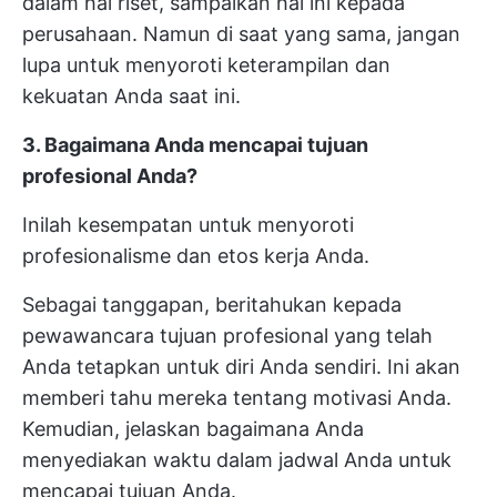
dalam hal riset, sampaikan hal ini kepada
perusahaan. Namun di saat yang sama, jangan
lupa untuk menyoroti keterampilan dan
kekuatan Anda saat ini.
3. Bagaimana Anda mencapai tujuan
profesional Anda?
Inilah kesempatan untuk menyoroti
profesionalisme dan etos kerja Anda.
Sebagai tanggapan, beritahukan kepada
pewawancara tujuan profesional yang telah
Anda tetapkan untuk diri Anda sendiri. Ini akan
memberi tahu mereka tentang motivasi Anda.
Kemudian, jelaskan bagaimana Anda
menyediakan waktu dalam jadwal Anda untuk
mencapai tujuan Anda.