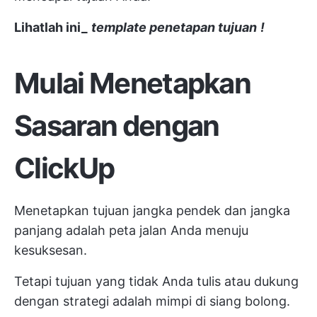
Lihatlah ini_
template penetapan tujuan
!
Mulai Menetapkan
Sasaran dengan
ClickUp
Menetapkan tujuan jangka pendek dan jangka
panjang adalah peta jalan Anda menuju
kesuksesan.
Tetapi tujuan yang tidak Anda tulis atau dukung
dengan strategi adalah mimpi di siang bolong.