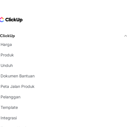
ClickUp Logo
ClickUp
Harga
Produk
Unduh
Dokumen Bantuan
Peta Jalan Produk
Pelanggan
Template
Integrasi