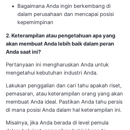
Bagaimana Anda ingin berkembang di
dalam perusahaan dan mencapai posisi
kepemimpinan
2. Keterampilan atau pengetahuan apa yang
akan membuat Anda lebih baik dalam peran
Anda saat ini?
Pertanyaan ini mengharuskan Anda untuk
mengetahui kebutuhan industri Anda.
Lakukan penggalian dan cari tahu apakah riset,
pemasaran, atau keterampilan orang yang akan
membuat Anda ideal. Pastikan Anda tahu persis
di mana posisi Anda dalam hal keterampilan ini.
Misalnya, jika Anda berada di level pemula