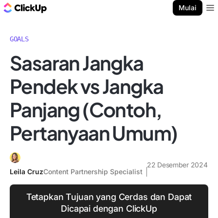
Blog ClickUp
Mulai
Ope
GOALS
Sasaran Jangka
Pendek vs Jangka
Panjang (Contoh,
Pertanyaan Umum)
22 Desember 2024
Leila Cruz
Content Partnership Specialist
Tetapkan Tujuan yang Cerdas dan Dapat
Dicapai dengan ClickUp