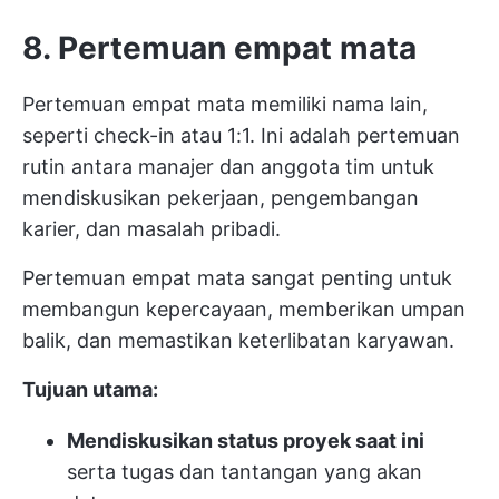
8. Pertemuan empat mata
Pertemuan empat mata memiliki nama lain,
seperti check-in atau 1:1. Ini adalah pertemuan
rutin antara manajer dan anggota tim untuk
mendiskusikan pekerjaan, pengembangan
karier, dan masalah pribadi.
Pertemuan empat mata sangat penting untuk
membangun kepercayaan, memberikan umpan
balik, dan memastikan keterlibatan karyawan.
Tujuan utama:
Mendiskusikan status proyek saat ini
serta tugas dan tantangan yang akan