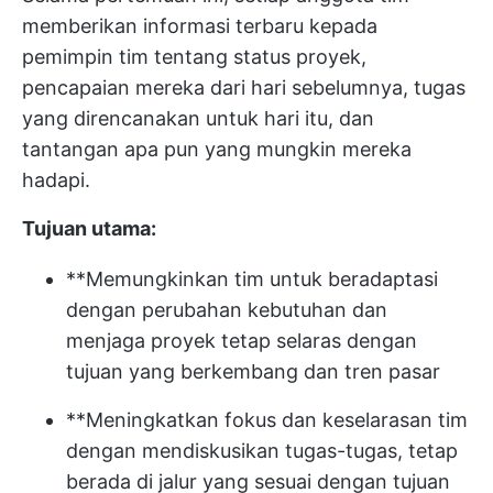
memberikan informasi terbaru kepada
pemimpin tim tentang status proyek,
pencapaian mereka dari hari sebelumnya, tugas
yang direncanakan untuk hari itu, dan
tantangan apa pun yang mungkin mereka
hadapi.
Tujuan utama:
**Memungkinkan tim untuk beradaptasi
dengan perubahan kebutuhan dan
menjaga proyek tetap selaras dengan
tujuan yang berkembang dan tren pasar
**Meningkatkan fokus dan keselarasan tim
dengan mendiskusikan tugas-tugas, tetap
berada di jalur yang sesuai dengan tujuan