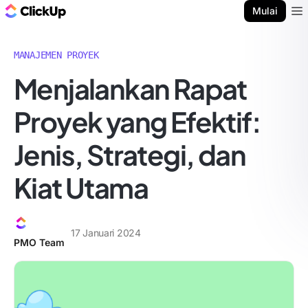
Blog ClickUp
Mulai
Ope
MANAJEMEN PROYEK
Menjalankan Rapat
Proyek yang Efektif:
Jenis, Strategi, dan
Kiat Utama
17 Januari 2024
PMO Team