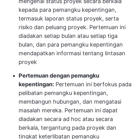
mengenai status proyek secara berkala
kepada para pemangku kepentingan,
termasuk laporan status proyek, serta
risiko dan peluang proyek. Pertemuan ini
diadakan setiap bulan atau setiap tiga
bulan, dan para pemangku kepentingan
mendapatkan informasi tentang lintasan
proyek
Pertemuan dengan pemangku
kepentingan:
Pertemuan ini berfokus pada
pelibatan pemangku kepentingan,
membangun hubungan, dan mengatasi
masalah mereka. Pertemuan ini dapat
diadakan secara ad hoc atau secara
berkala, tergantung pada proyek dan
tingkat keterlibatan pemangku