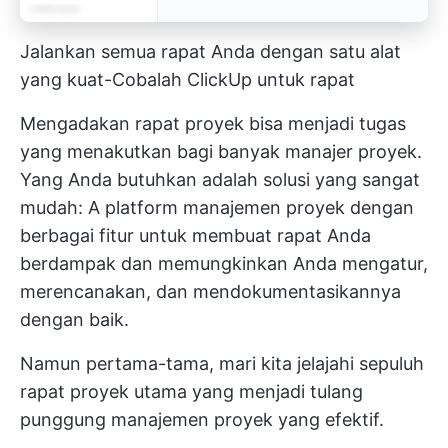
Jalankan semua rapat Anda dengan satu alat
yang kuat-Cobalah ClickUp untuk rapat
Mengadakan rapat proyek bisa menjadi tugas
yang menakutkan bagi banyak manajer proyek.
Yang Anda butuhkan adalah solusi yang sangat
mudah: A
platform manajemen proyek
dengan
berbagai fitur untuk membuat rapat Anda
berdampak dan memungkinkan Anda mengatur,
merencanakan, dan mendokumentasikannya
dengan baik.
Namun pertama-tama, mari kita jelajahi sepuluh
rapat proyek utama yang menjadi tulang
punggung manajemen proyek yang efektif.