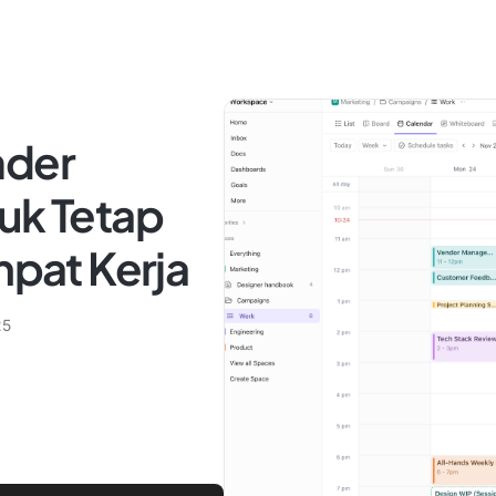
nder
uk Tetap
mpat Kerja
25