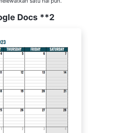
elewatkan satu hal pun.
oogle Docs
**2