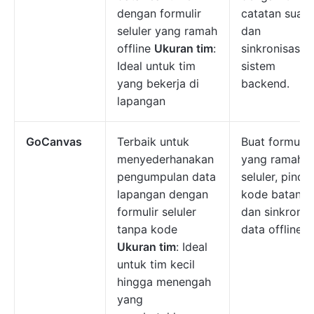
dengan formulir
catatan suara
seluler yang ramah
dan
offline
Ukuran tim
:
sinkronisasi k
Ideal untuk tim
sistem
yang bekerja di
backend.
lapangan
GoCanvas
Terbaik untuk
Buat formulir
menyederhanakan
yang ramah
pengumpulan data
seluler, pindai
lapangan dengan
kode batang,
formulir seluler
dan sinkronk
tanpa kode
data offline.
Ukuran tim
: Ideal
untuk tim kecil
hingga menengah
yang