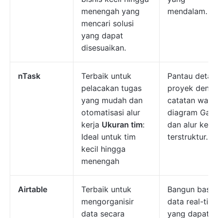
menengah yang
mendalam.
mencari solusi
yang dapat
disesuaikan.
nTask
Terbaik untuk
Pantau detail
pelacakan tugas
proyek deng
yang mudah dan
catatan waktu
otomatisasi alur
diagram Gant
kerja
Ukuran tim
:
dan alur kerja
Ideal untuk tim
terstruktur.
kecil hingga
menengah
Airtable
Terbaik untuk
Bangun basis
mengorganisir
data real-tim
data secara
yang dapat