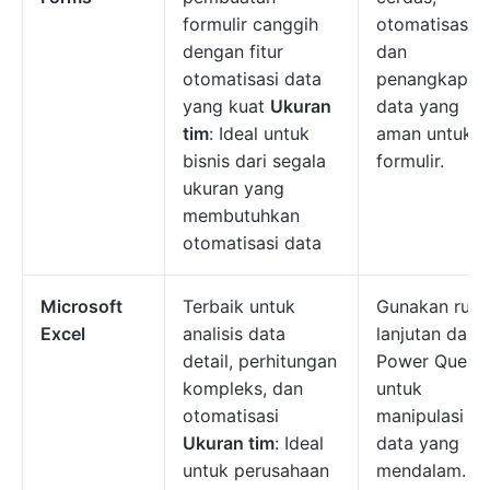
formulir canggih
otomatisasi,
dengan fitur
dan
otomatisasi data
penangkapan
yang kuat
Ukuran
data yang
tim
: Ideal untuk
aman untuk
bisnis dari segala
formulir.
ukuran yang
membutuhkan
otomatisasi data
Microsoft
Terbaik untuk
Gunakan rum
Excel
analisis data
lanjutan dan
detail, perhitungan
Power Query
kompleks, dan
untuk
otomatisasi
manipulasi
Ukuran tim
: Ideal
data yang
untuk perusahaan
mendalam.