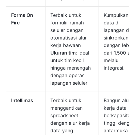
Forms On
Terbaik untuk
Kumpulkan
Fire
formulir ramah
data di
seluler dengan
lapangan dan
otomatisasi alur
sinkronkan
kerja bawaan
dengan lebih
Ukuran tim
: Ideal
dari 1.500 ala
untuk tim kecil
melalui
hingga menengah
integrasi.
dengan operasi
lapangan seluler
Intellimas
Terbaik untuk
Bangun alur
menggantikan
kerja data
spreadsheet
berkapasitas
dengan alur kerja
tinggi dengan
data yang
antarmuka