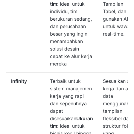
tim
: Ideal untuk
Tampilan
individu, tim
Tabel, dan
berukuran sedang,
gunakan AI
dan perusahaan
untuk wawas
besar yang ingin
real-time.
menambahkan
solusi desain
cepat ke alur kerja
mereka
Infinity
Terbaik untuk
Sesuaikan alu
sistem manajemen
kerja dan atu
kerja yang rapi
data
dan sepenuhnya
menggunaka
dapat
tampilan
disesuaikan
Ukuran
fleksibel dan
tim
: Ideal untuk
struktur folde
bisnis kecil hingga
yang