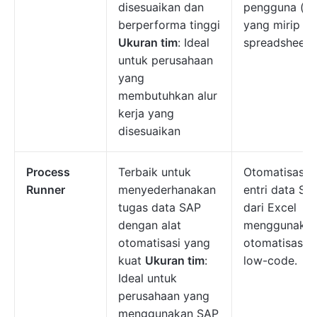
disesuaikan dan
pengguna (UI
berperforma tinggi
yang mirip
Ukuran tim
: Ideal
spreadsheet.
untuk perusahaan
yang
membutuhkan alur
kerja yang
disesuaikan
Process
Terbaik untuk
Otomatisasi
Runner
menyederhanakan
entri data SA
tugas data SAP
dari Excel
dengan alat
menggunaka
otomatisasi yang
otomatisasi
kuat
Ukuran tim
:
low-code.
Ideal untuk
perusahaan yang
menggunakan SAP