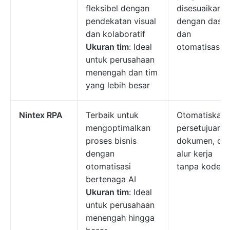
fleksibel dengan
disesuaikan
pendekatan visual
dengan dasb
dan kolaboratif
dan
Ukuran tim
: Ideal
otomatisasi.
untuk perusahaan
menengah dan tim
yang lebih besar
Nintex RPA
Terbaik untuk
Otomatiskan
mengoptimalkan
persetujuan,
proses bisnis
dokumen, da
dengan
alur kerja
otomatisasi
tanpa kode.
bertenaga AI
Ukuran tim
: Ideal
untuk perusahaan
menengah hingga