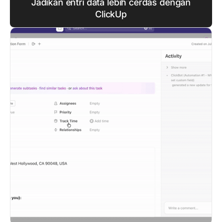
Jadikan entri data lebih cerdas dengan
ClickUp