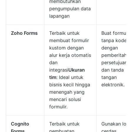
membutuhkan
pengumpulan data
lapangan
Zoho Forms
Terbaik untuk
Buat formulir
membuat formulir
tanpa kode
kustom dengan
dengan
alur kerja otomatis
pemberitahua
dan
persetujuan,
integrasi
Ukuran
dan tanda
tim
: Ideal untuk
tangan
bisnis kecil hingga
elektronik.
menengah yang
mencari solusi
formulir.
Cognito
Terbaik untuk
Gunakan logi
Forms
pembuatan
cerdas,