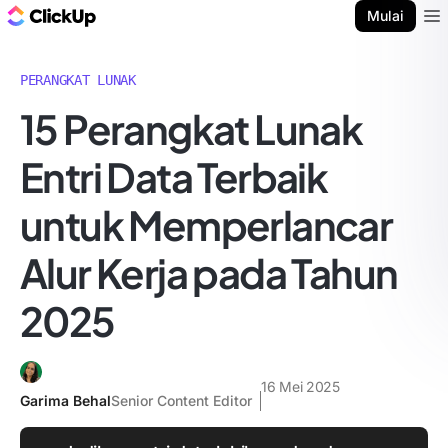
Blog ClickUp
Mulai
Ope
PERANGKAT LUNAK
15 Perangkat Lunak
Entri Data Terbaik
untuk Memperlancar
Alur Kerja pada Tahun
2025
16 Mei 2025
Garima Behal
Senior Content Editor