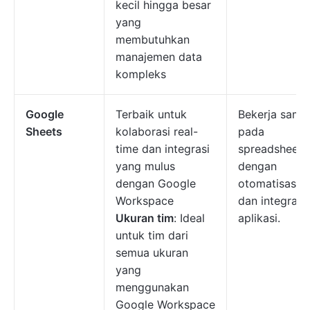
kecil hingga besar
yang
membutuhkan
manajemen data
kompleks
Google
Terbaik untuk
Bekerja sama
Sheets
kolaborasi real-
pada
time dan integrasi
spreadsheet
yang mulus
dengan
dengan Google
otomatisasi
Workspace
dan integrasi
Ukuran tim
: Ideal
aplikasi.
untuk tim dari
semua ukuran
yang
menggunakan
Google Workspace