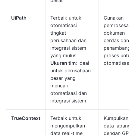
besar
UiPath
Terbaik untuk
Gunakan
otomatisasi
pemrosesan
tingkat
dokumen
perusahaan dan
cerdas dan
integrasi sistem
penambanga
yang mulus
proses untuk
Ukuran tim
: Ideal
otomatisasi.
untuk perusahaan
besar yang
mencari
otomatisasi dan
integrasi sistem
TrueContext
Terbaik untuk
Kumpulkan
mengumpulkan
data lapanga
data real-time
dengan GPS,