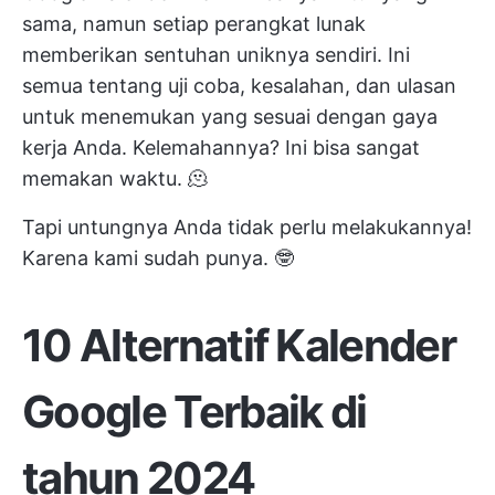
sama, namun setiap perangkat lunak
memberikan sentuhan uniknya sendiri. Ini
semua tentang uji coba, kesalahan, dan ulasan
untuk menemukan yang sesuai dengan gaya
kerja Anda. Kelemahannya? Ini bisa sangat
memakan waktu. 🫠
Tapi untungnya Anda tidak perlu melakukannya!
Karena kami sudah punya. 🤓
10 Alternatif Kalender
Google Terbaik di
tahun 2024