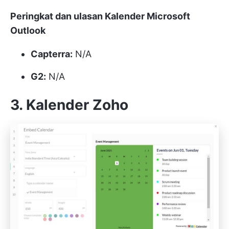
Peringkat dan ulasan Kalender Microsoft
Outlook
Capterra:
N/A
G2:
N/A
3. Kalender Zoho