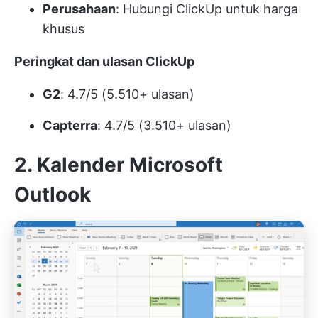
Perusahaan
: Hubungi ClickUp untuk harga
khusus
Peringkat dan ulasan ClickUp
G2
: 4.7/5 (5.510+ ulasan)
Capterra
: 4.7/5 (3.510+ ulasan)
2. Kalender Microsoft
Outlook