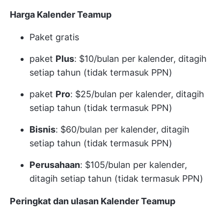
Harga Kalender Teamup
Paket gratis
paket
Plus
: $10/bulan per kalender, ditagih
setiap tahun (tidak termasuk PPN)
paket
Pro
: $25/bulan per kalender, ditagih
setiap tahun (tidak termasuk PPN)
Bisnis
: $60/bulan per kalender, ditagih
setiap tahun (tidak termasuk PPN)
Perusahaan
: $105/bulan per kalender,
ditagih setiap tahun (tidak termasuk PPN)
Peringkat dan ulasan Kalender Teamup