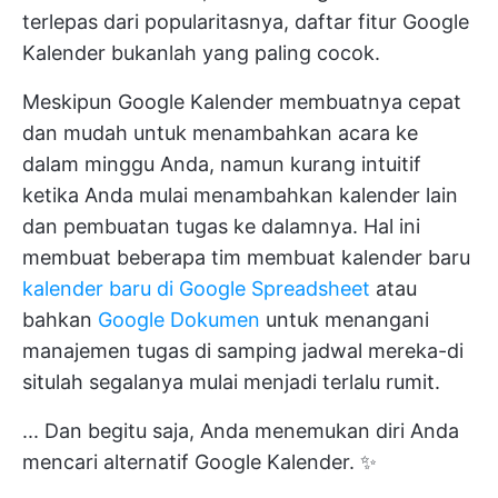
terlepas dari popularitasnya, daftar fitur Google
Kalender bukanlah yang paling cocok.
Meskipun Google Kalender membuatnya cepat
dan mudah untuk menambahkan acara ke
dalam minggu Anda, namun kurang intuitif
ketika Anda mulai menambahkan kalender lain
dan pembuatan tugas ke dalamnya. Hal ini
membuat beberapa tim membuat kalender baru
kalender baru di Google Spreadsheet
atau
bahkan
Google Dokumen
untuk menangani
manajemen tugas di samping jadwal mereka-di
situlah segalanya mulai menjadi terlalu rumit.
... Dan begitu saja, Anda menemukan diri Anda
mencari alternatif Google Kalender. ✨