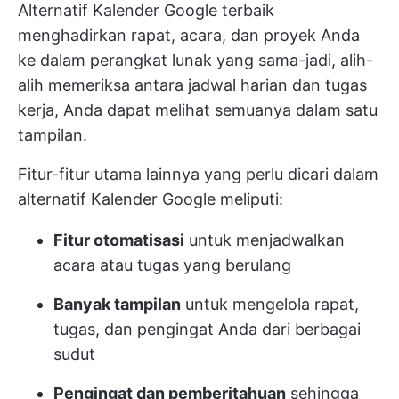
Alternatif Kalender Google terbaik
menghadirkan rapat, acara, dan proyek Anda
ke dalam perangkat lunak yang sama-jadi, alih-
alih memeriksa antara jadwal harian dan tugas
kerja, Anda dapat melihat semuanya dalam satu
tampilan.
Fitur-fitur utama lainnya yang perlu dicari dalam
alternatif Kalender Google meliputi:
Fitur otomatisasi
untuk menjadwalkan
acara atau tugas yang berulang
Banyak tampilan
untuk mengelola rapat,
tugas, dan pengingat Anda dari berbagai
sudut
Pengingat dan pemberitahuan
sehingga