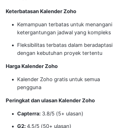
Keterbatasan Kalender Zoho
Kemampuan terbatas untuk menangani
ketergantungan jadwal yang kompleks
Fleksibilitas terbatas dalam beradaptasi
dengan kebutuhan proyek tertentu
Harga Kalender Zoho
Kalender Zoho gratis untuk semua
pengguna
Peringkat dan ulasan Kalender Zoho
Capterra:
3.8/5 (5+ ulasan)
G2:
4.5/5 (50+ ulasan)