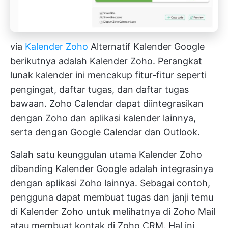
via
Kalender Zoho
Alternatif Kalender Google
berikutnya adalah Kalender Zoho. Perangkat
lunak kalender ini mencakup fitur-fitur seperti
pengingat, daftar tugas, dan daftar tugas
bawaan. Zoho Calendar dapat diintegrasikan
dengan Zoho dan aplikasi kalender lainnya,
serta dengan Google Calendar dan Outlook.
Salah satu keunggulan utama Kalender Zoho
dibanding Kalender Google adalah integrasinya
dengan aplikasi Zoho lainnya. Sebagai contoh,
pengguna dapat membuat tugas dan janji temu
di Kalender Zoho untuk melihatnya di Zoho Mail
atau membuat kontak di Zoho CRM. Hal ini