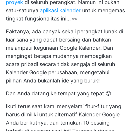
proyek
di seluruh perangkat. Namun ini bukan
satu-satunya
aplikasi kalender
untuk mengemas
tingkat fungsionalitas ini... 👀
Faktanya, ada banyak sekali perangkat lunak di
luar sana yang dapat bersaing dan bahkan
melampaui kegunaan Google Kalender. Dan
mengingat betapa mudahnya membagikan
acara pribadi secara tidak sengaja di seluruh
Kalender Google perusahaan, mengetahui
pilihan Anda bukanlah ide yang buruk!
Dan Anda datang ke tempat yang tepat 🙂
Ikuti terus saat kami menyelami fitur-fitur yang
harus dimiliki untuk alternatif Kalender Google
Anda berikutnya, dan temukan 10 pesaing
terbaik di pasaran saat ini! Termasuk rincian