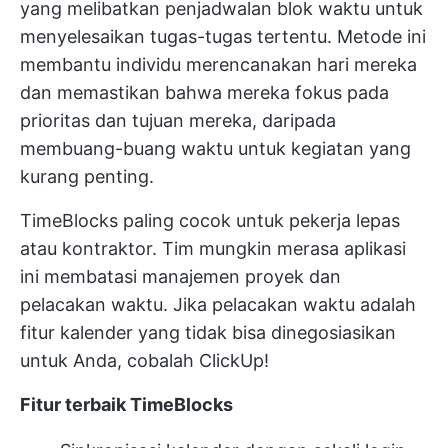
yang melibatkan penjadwalan blok waktu untuk
menyelesaikan tugas-tugas tertentu. Metode ini
membantu individu merencanakan hari mereka
dan memastikan bahwa mereka fokus pada
prioritas dan tujuan mereka, daripada
membuang-buang waktu untuk kegiatan yang
kurang penting.
TimeBlocks paling cocok untuk pekerja lepas
atau kontraktor. Tim mungkin merasa aplikasi
ini membatasi manajemen proyek dan
pelacakan waktu. Jika pelacakan waktu adalah
fitur kalender yang tidak bisa dinegosiasikan
untuk Anda, cobalah ClickUp!
Fitur terbaik TimeBlocks