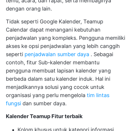
temu, acara, dan rapat, serta membaginya
dengan orang lain.
Tidak seperti Google Kalender, Teamup
Calendar dapat menangani kebutuhan
penjadwalan yang kompleks. Pengguna memiliki
akses ke opsi penjadwalan yang lebih canggih
seperti
penjadwalan sumber daya
. Sebagai
contoh, fitur Sub-kalender membantu
pengguna membuat lapisan kalender yang
berbeda dalam satu kalender induk. Hal ini
menjadikannya solusi yang cocok untuk
organisasi yang perlu mengelola
tim lintas
fungsi
dan sumber daya.
Kalender Teamup Fitur terbaik
Kolom khusus untuk kategori informasi