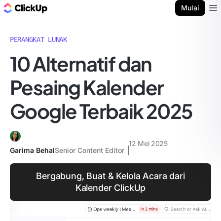
Blog ClickUp
Mulai
Ope
PERANGKAT LUNAK
10 Alternatif dan
Pesaing Kalender
Google Terbaik 2025
12 Mei 2025
Garima Behal
Senior Content Editor
Bergabung, Buat & Kelola Acara dari
Kalender ClickUp