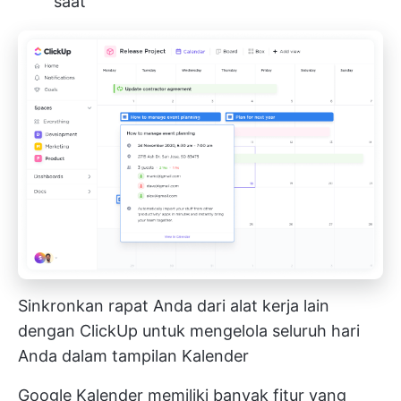
saat
Sinkronkan rapat Anda dari alat kerja lain
dengan ClickUp untuk mengelola seluruh hari
Anda dalam tampilan Kalender
Google Kalender memiliki banyak fitur yang