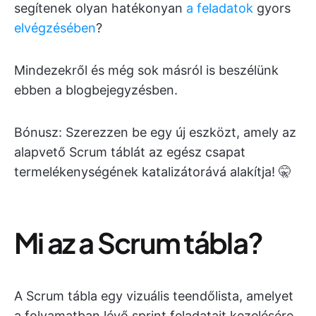
segítenek olyan hatékonyan
a feladatok
gyors
elvégzésében
?
Mindezekről és még sok másról is beszélünk
ebben a blogbejegyzésben.
Bónusz: Szerezzen be egy új eszközt, amely az
alapvető Scrum táblát az egész csapat
termelékenységének katalizátorává alakítja! 🤫
Mi az a Scrum tábla?
A Scrum tábla egy vizuális teendőlista, amelyet
a folyamatban lévő sprint feladatait kezelésére