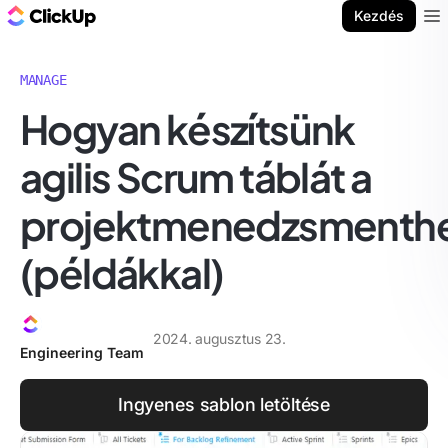
ClickUp blog
Kezdés
Ope
MANAGE
Hogyan készítsünk
agilis Scrum táblát a
projektmenedzsmenth
(példákkal)
2024. augusztus 23.
Engineering Team
Ingyenes sablon letöltése