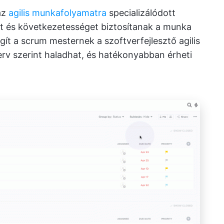
az
agilis munkafolyamatra
specializálódott
át és következetességet biztosítanak a munka
ít a scrum mesternek a szoftverfejlesztő agilis
erv szerint haladhat, és hatékonyabban érheti