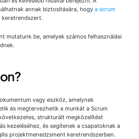
bban és kevesebb hibával befejezni. A
álhatnak annak biztosítására, hogy
a scrum
 keretrendszert.
nt mutatunk be, amelyek számos felhasználási
ednek.
lon?
 dokumentum vagy eszköz, amelynek
etik és megtervezhetik a munkát a Scrum
övetkezetes, strukturált megközelítést
dás kezeléséhez, és segítenek a csapatoknak a
 agilis projektmenedzsment keretrendszerben.