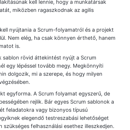
kialakításúnak kell lennie, hogy a munkatársak
latát, miközben ragaszkodnak az agilis
kell nyújtania a Scrum-folyamatról és a projekt
belül. Nem elég, ha csak könnyen érthető, hanem
matot is.
k sablon rövid áttekintést nyújt a Scrum
nél egy lépéssel tovább megy. Megkönnyíti
n dolgozik, mi a szerepe, és hogy milyen
lvégzésében.
kt egyforma. A Scrum folyamat egyszerű, de
pességében rejlik. Bár egyes Scrum sablonok a
ét feladatokra vagy bizonyos típusú
egyiknek elegendő testreszabási lehetőséget
n szükséges felhasználási esethez illeszkedjen.