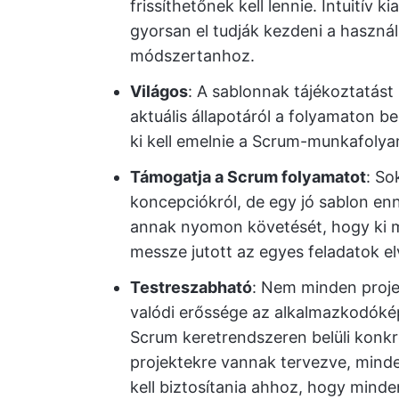
frissíthetőnek kell lennie. Intuitív 
gyorsan el tudják kezdeni a haszná
módszertanhoz.
Világos
: A sablonnak tájékoztatást 
aktuális állapotáról a folyamaton 
ki kell emelnie a Scrum-munkafolya
Támogatja a Scrum folyamatot
: So
koncepciókról, de egy jó sablon en
annak nyomon követését, hogy ki mi
messze jutott az egyes feladatok e
Testreszabható
: Nem minden proje
valódi erőssége az alkalmazkodóké
Scrum keretrendszeren belüli konkr
projektekre vannak tervezve, mind
kell biztosítania ahhoz, hogy minde