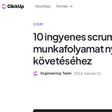
ClickUp blog
Kezdőlap
Termék
SCRUM
10 ingyenes scru
munkafolyamat 
követéséhez
Engineering Team
2024. február 13.