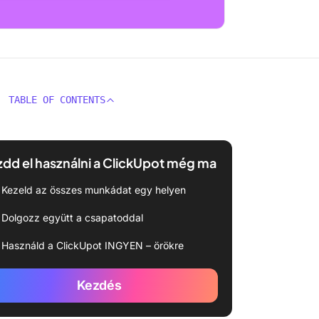
TABLE OF CONTENTS
dd el használni a ClickUpot még ma
Kezeld az összes munkádat egy helyen
Dolgozz együtt a csapatoddal
Használd a ClickUpot INGYEN – örökre
Kezdés