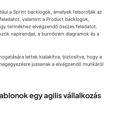
ul a Sprint backlogok, amelyek felsorolják az
feladatot, valamint a Product backlogok,
vagy termékhez elvégzendő összes feladatot.
ozók napirendjei, a burndown diagramok és a
gatására lettek kialakítva, biztosítva, hogy a
s megegyezésre jussanak a elvégzendő munkáról
ablonok egy agilis vállalkozás