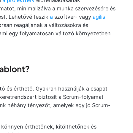
a
a projektterv
előrehaladásának
yamatot, minimalizálva a munka szervezésére és
tést. Lehetővé teszik
a
szoftver- vagy
agilis
orsan reagáljanak a változásokra és
 ami egy folyamatosan változó környezetben
sablont?
ó és érthető. Gyakran használják a csapat
is keretrendszert biztosít a Scrum-folyamat
unk néhány tényezőt, amelyek egy jó Scrum-
 könnyen érthetőnek, kitölthetőnek és