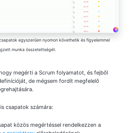
 csapatok egyszerűen nyomon követhetik és figyelemmel
égzett munka összetettségét.
hogy megérti a Scrum folyamatot, és fejből
efinícióját, de mégsem fordít megfelelő
égrehajtására.
lis csapatok számára:
sapat közös megértéssel rendelkezzen a