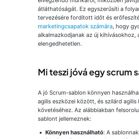
elvégzendő munkáról, miközben javítj
átláthatóságát. Ez egyszerűsíti a fol
tervezésére fordított időt és erőfeszí
marketingcsapatok számára
, hogy gy
alkalmazkodjanak az új kihívásokhoz,
elengedhetetlen.
Mi teszi jóvá egy scrum 
A jó Scrum-sablon könnyen használhat
agilis eszközei között, és szilárd agil
követéséhez. Az alábbiakban felsorol
sablont jellemeznek:
Könnyen használható
: A sablonnak