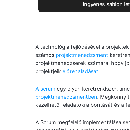
Ingyenes sablon let
A technológia fejlődésével a projektek
számos
projektmenedzsment
keretren
projektmenedzserek számára, hogy jo
projektjeik
előrehaladását
.
A scrum
egy olyan keretrendszer, ame
projektmenedzsmentben
. Megkönnyít
kezelhető feladatokra bontását és a 
A Scrum megfelelő implementálása segí