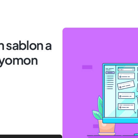
m sablon a
nyomon