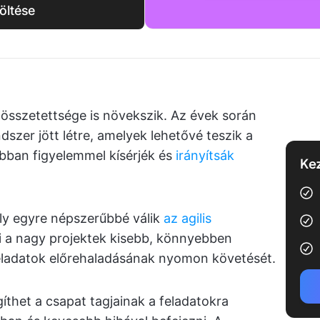
öltése
 összetettsége is növekszik. Az évek során
dszer jött létre, amelyek lehetővé teszik a
bban figyelemmel kísérjék és
irányítsák
Kez
ly egyre népszerűbbé válik
az agilis
i a nagy projektek kisebb, könnyebben
feladatok előrehaladásának nyomon követését.
thet a csapat tagjainak a feladatokra