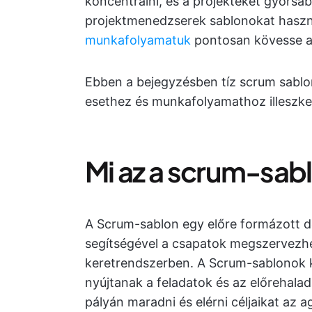
koncentrálni, és a projekteket gyorsa
projektmenedzserek sablonokat haszn
munkafolyamatuk
pontosan kövesse a
Ebben a bejegyzésben tíz scrum sablo
esethez és munkafolyamathoz illeszk
Mi az a scrum-sab
A Scrum-sablon egy előre formázott
segítségével a csapatok megszervezh
keretrendszerben. A Scrum-sablonok k
nyújtanak a feladatok és az előrehala
pályán maradni és elérni céljaikat az