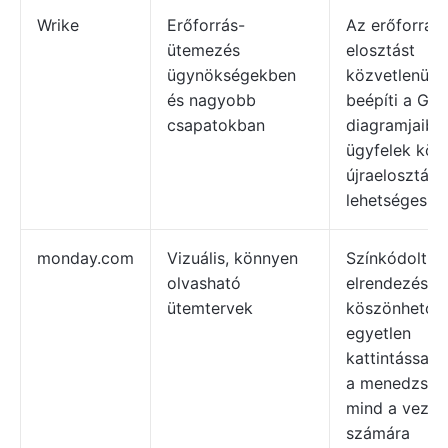
Wrike
Erőforrás-
Az erőforrás-
ütemezés
elosztást
ügynökségekben
közvetlenül
és nagyobb
beépíti a Gan
csapatokban
diagramjaiba,
ügyfelek közö
újraelosztás i
lehetséges
monday.com
Vizuális, könnyen
Színkódolt
olvasható
elrendezésén
ütemtervek
köszönhetőe
egyetlen
kattintással 
a menedzsere
mind a vezet
számára