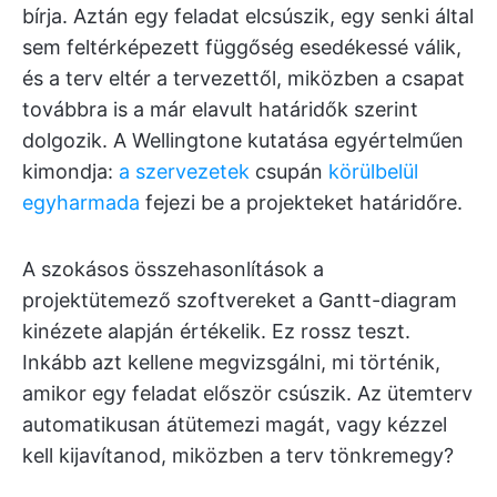
bírja. Aztán egy feladat elcsúszik, egy senki által
sem feltérképezett függőség esedékessé válik,
és a terv eltér a tervezettől, miközben a csapat
továbbra is a már elavult határidők szerint
dolgozik. A Wellingtone kutatása egyértelműen
kimondja:
a szervezetek
csupán
körülbelül
egyharmada
fejezi be a projekteket határidőre.
A szokásos összehasonlítások a
projektütemező szoftvereket a Gantt-diagram
kinézete alapján értékelik. Ez rossz teszt.
Inkább azt kellene megvizsgálni, mi történik,
amikor egy feladat először csúszik. Az ütemterv
automatikusan átütemezi magát, vagy kézzel
kell kijavítanod, miközben a terv tönkremegy?