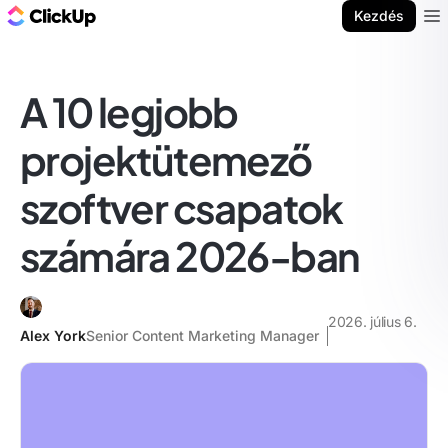
ClickUp blog
Kezdés
Ope
A 10 legjobb
projektütemező
szoftver csapatok
számára 2026-ban
2026. július 6.
Alex York
Senior Content Marketing Manager