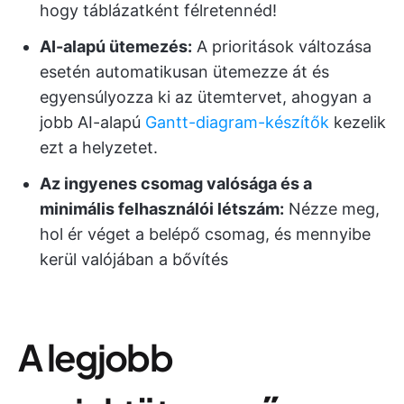
hogy táblázatként félretennéd!
AI-alapú ütemezés:
A prioritások változása
esetén automatikusan ütemezze át és
egyensúlyozza ki az ütemtervet, ahogyan a
jobb AI-alapú
Gantt-diagram-készítők
kezelik
ezt a helyzetet.
Az ingyenes csomag valósága és a
minimális felhasználói létszám:
Nézze meg,
hol ér véget a belépő csomag, és mennyibe
kerül valójában a bővítés
A legjobb