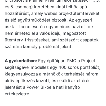
Microsoft a Planner Premium előfizetések (1., 3.
és 5. csomag) keretében kínál felhőalapú
hozzáférést, amely webes projektütemterveket
és élő együttműködést biztosít. Az egyszeri
asztali licenc esetén ugyan nincs havi díj, de
nem érheted el a valós idejű, megosztott
ütemterv-frissítéseket, ami szétszórt csapatok
számára komoly problémát jelent.
A gyakorlatban:
Egy építőipari PMO a Project
segítségével modellez egy 400 soros portfóliót,
kiegyensúlyozza a mérnökök terhelését három
aktív építkezés között, és elküldi az eltérési
jelentést a Power BI-be a heti irányító
értekezletre.