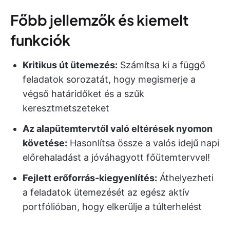
Főbb jellemzők és kiemelt
funkciók
Kritikus út ütemezés:
Számítsa ki a függő
feladatok sorozatát, hogy megismerje a
végső határidőket és a szűk
keresztmetszeteket
Az alapütemtervtől való eltérések nyomon
követése:
Hasonlítsa össze a valós idejű napi
előrehaladást a jóváhagyott főütemtervvel!
Fejlett erőforrás-kiegyenlítés:
Áthelyezheti
a feladatok ütemezését az egész aktív
portfólióban, hogy elkerülje a túlterhelést