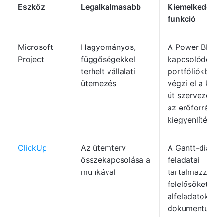
Eszköz
Legalkalmasabb
Kiemelkedő
funkció
Microsoft
Hagyományos,
A Power BI-h
Project
függőségekkel
kapcsolódó t
terhelt vállalati
portfóliókba
ütemezés
végzi el a kri
út szervezésé
az erőforrás-
kiegyenlítést.
ClickUp
Az ütemterv
A Gantt-diag
összekapcsolása a
feladatai
munkával
tartalmazzák
felelősöket, 
alfeladatokat
dokumentumo