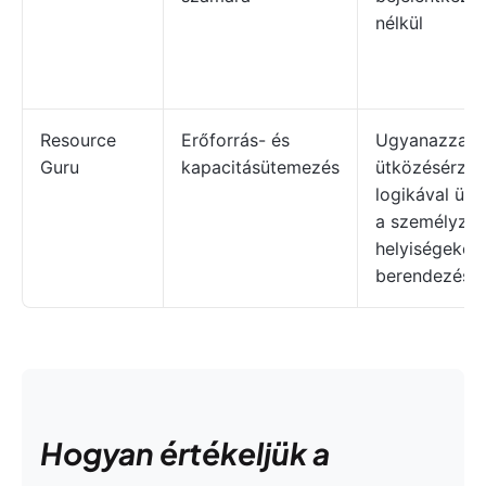
nélkül
Resource
Erőforrás- és
Ugyanazzal 
Guru
kapacitásütemezés
ütközésérzék
logikával üte
a személyzete
helyiségeket 
berendezése
Hogyan értékeljük a