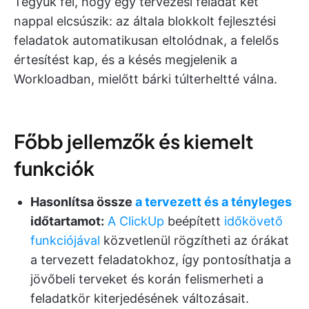
Tegyük fel, hogy egy tervezési feladat két
nappal elcsúszik: az általa blokkolt fejlesztési
feladatok automatikusan eltolódnak, a felelős
értesítést kap, és a késés megjelenik a
Workloadban, mielőtt bárki túlterheltté válna.
Főbb jellemzők és kiemelt
funkciók
Hasonlítsa össze
a tervezett és a tényleges
időtartamot:
A ClickUp
beépített
időkövető
funkciójával
közvetlenül rögzítheti az órákat
a tervezett feladatokhoz, így pontosíthatja a
jövőbeli terveket és korán felismerheti a
feladatkör kiterjedésének változásait.