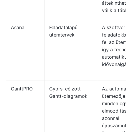
áttekinthető
válik a tábláz
Asana
Feladatalapú
A szoftver a
ütemtervek
feladatokból 
fel az ütemte
így a teendől
automatikus
idővonalgá al
GanttPRO
Gyors, célzott
Az automatik
Gantt-diagramok
ütemezője
minden egyes
elmozdításak
azonnal
újraszámolja