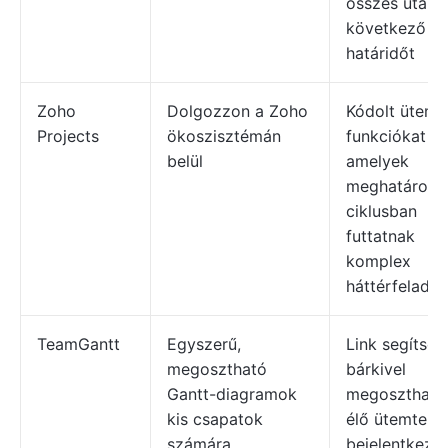
összes utána
következő
határidőt
Zoho
Dolgozzon a Zoho
Kódolt üteme
Projects
ökoszisztémán
funkciókat kí
belül
amelyek
meghatározo
ciklusban
futtatnak
komplex
háttérfeladat
TeamGantt
Egyszerű,
Link segítség
megosztható
bárkivel
Gantt-diagramok
megoszthatja
kis csapatok
élő ütemterve
számára
bejelentkezé