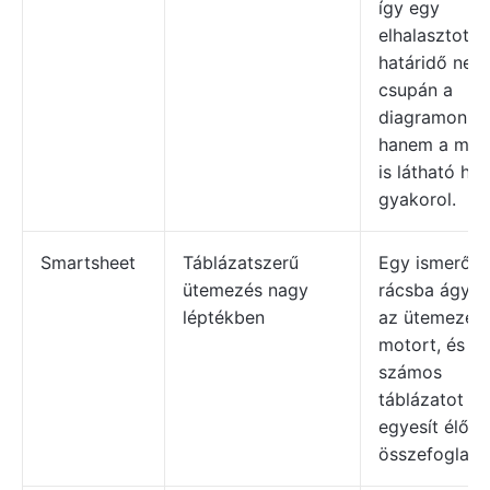
így egy
elhalasztott
határidő nem
csupán a
diagramon,
hanem a mun
is látható hat
gyakorol.
Smartsheet
Táblázatszerű
Egy ismerős
ütemezés nagy
rácsba ágya
léptékben
az ütemezési
motort, és
számos
táblázatot
egyesít élő
összefoglaló