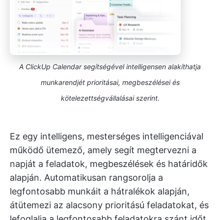
A ClickUp Calendar segítségével intelligensen alakíthatja
munkarendjét prioritásai, megbeszélései és
kötelezettségvállalásai szerint.
Ez egy intelligens, mesterséges intelligenciával
működő ütemező, amely segít megtervezni a
napját a feladatok, megbeszélések és határidők
alapján. Automatikusan rangsorolja a
legfontosabb munkáit a hátralékok alapján,
átütemezi az alacsony prioritású feladatokat, és
lefoglalja a legfontosabb feladatokra szánt időt.