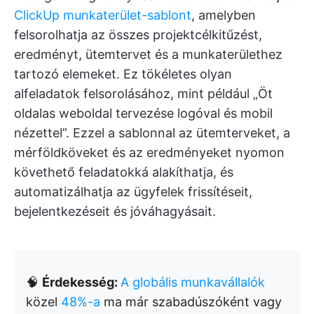
ClickUp munkaterület-sablont
, amelyben
felsorolhatja az összes projektcélkitűzést,
eredményt, ütemtervet és a munkaterülethez
tartozó elemeket. Ez tökéletes olyan
alfeladatok felsorolásához, mint például „Öt
oldalas weboldal tervezése logóval és mobil
nézettel”. Ezzel a sablonnal az ütemterveket, a
mérföldköveket és az eredményeket nyomon
követhető feladatokká alakíthatja, és
automatizálhatja az ügyfelek frissítéseit,
bejelentkezéseit és jóváhagyásait.
🧠
Érdekesség:
A globális munkavállalók
közel
48%-a
ma már szabadúszóként vagy