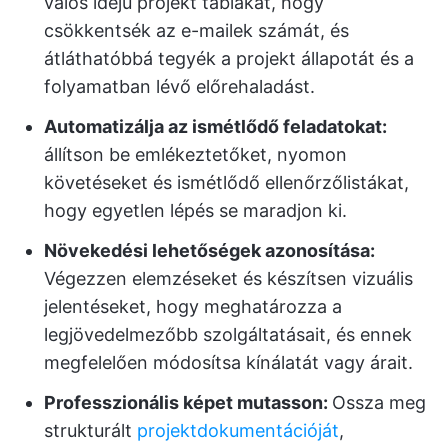
valós idejű projekt táblákat, hogy
csökkentsék az e-mailek számát, és
átláthatóbbá tegyék a projekt állapotát és a
folyamatban lévő előrehaladást.
Automatizálja az ismétlődő feladatokat:
állítson be emlékeztetőket, nyomon
követéseket és ismétlődő ellenőrzőlistákat,
hogy egyetlen lépés se maradjon ki.
Növekedési lehetőségek azonosítása:
Végezzen elemzéseket és készítsen vizuális
jelentéseket, hogy meghatározza a
legjövedelmezőbb szolgáltatásait, és ennek
megfelelően módosítsa kínálatát vagy árait.
Professzionális képet mutasson:
Ossza meg
strukturált
projektdokumentációját
,