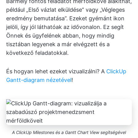
Bármely fontos feladatot mérföldkővé alakíthat,
például „Első vázlat elküldése” vagy „Végleges
eredmény bemutatása”. Ezeket gyémánt ikon
jelöli, így jól láthatóak az idővonalon. Ez segít
Önnek és ügyfelének abban, hogy mindig
tisztában legyenek a már elvégzett és a
következő feladatokkal.
És hogyan lehet ezeket vizualizálni? A
ClickUp
Gantt-diagram nézetével
!
A ClickUp Milestones és a Gantt Chart View segítségével