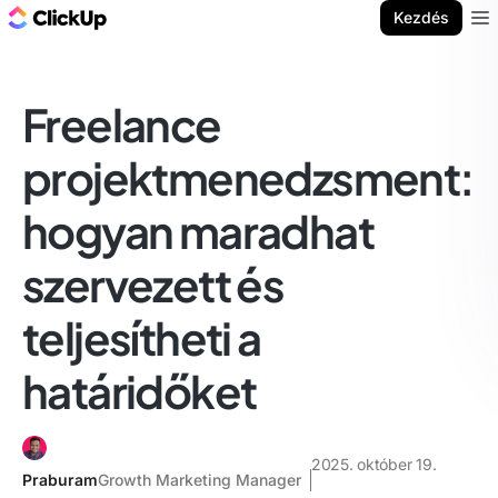
ClickUp blog
Kezdés
Ope
Freelance
projektmenedzsment:
hogyan maradhat
szervezett és
teljesítheti a
határidőket
2025. október 19.
Praburam
Growth Marketing Manager