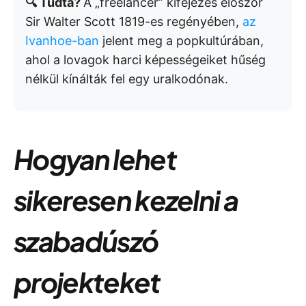
🔍 Tudta?
A „freelancer” kifejezés először
Sir Walter Scott 1819-es regényében,
az
Ivanhoe-ban
jelent meg a popkultúrában,
ahol a lovagok harci képességeiket hűség
nélkül kínálták fel egy uralkodónak.
Hogyan lehet
sikeresen kezelni a
szabadúszó
projekteket