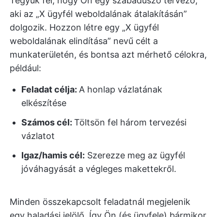
Tegyük fel, hogy Ön egy szabadúszó tervező,
aki az „X ügyfél weboldalának átalakításán”
dolgozik. Hozzon létre egy „X ügyfél
weboldalának elindítása” nevű célt a
munkaterületén, és bontsa azt mérhető célokra,
például:
Feladat célja:
A honlap vázlatának
elkészítése
Számos cél:
Töltsön fel három tervezési
vázlatot
Igaz/hamis cél:
Szerezze meg az ügyfél
jóváhagyását a végleges makettekről.
Minden összekapcsolt feladatnál megjelenik
egy haladási jelölő. Így Ön (és ügyfele) bármikor