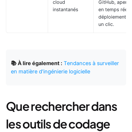
cloud
GitHub, aperç
instantanés
en temps réel,
déploiement e
un clic.
📚 À lire également :
Tendances à surveiller
en matière d'ingénierie logicielle
Que rechercher dans
les outils de codage