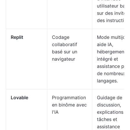
utilisateur bas
sur des invites
des instruction
Replit
Codage
Mode multijoue
collaboratif
aide IA,
basé sur un
hébergement
navigateur
intégré et
assistance pou
de nombreux
langages.
Lovable
Programmation
Guidage de
en binôme avec
discussion,
l'IA
explications d
tâches et
assistance