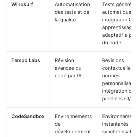
Windsurf
Automatisation
Tests générés
des tests et de
automatiqueme
la qualité
intégration CI/
apprentissage
adaptatif à par
du code
Tempo Labs
Révision
Révisions
avancée du
contextuelles,
code par IA
normes
personnalisabl
intégration de
pipelines CI/C
CodeSandbox
Environnements
Environnement
de
instantanés,
développement
synchronisatio