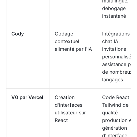
multilingue,
débogage
instantané
Cody
Codage
Intégrations ID
contextuel
chat IA,
alimenté par l'IA
invitations
personnalisées
assistance pou
de nombreux
langages.
V0 par Vercel
Création
Code React +
d'interfaces
Tailwind de
utilisateur sur
qualité
React
production et
génération
d'interface