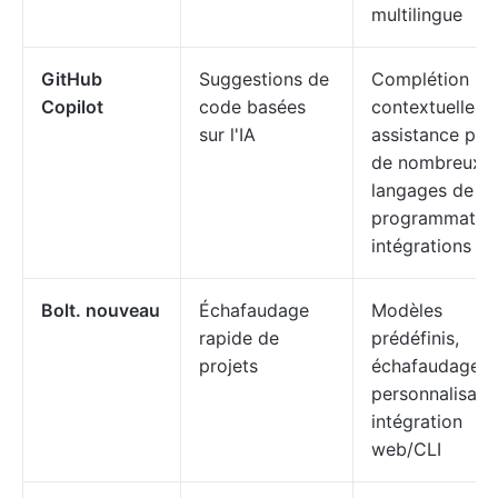
multilingue
GitHub
Suggestions de
Complétion
Copilot
code basées
contextuelle,
sur l'IA
assistance pou
de nombreux
langages de
programmation
intégrations ID
Bolt. nouveau
Échafaudage
Modèles
rapide de
prédéfinis,
projets
échafaudages
personnalisabl
intégration
web/CLI