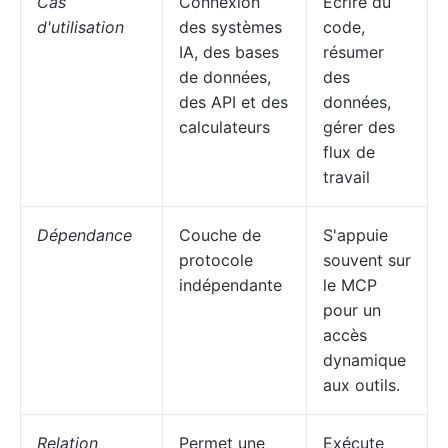
Cas
Connexion
Écrire du
d'utilisation
des systèmes
code,
IA, des bases
résumer
de données,
des
des API et des
données,
calculateurs
gérer des
flux de
travail
Dépendance
Couche de
S'appuie
protocole
souvent sur
indépendante
le MCP
pour un
accès
dynamique
aux outils.
Relation
Permet une
Exécute