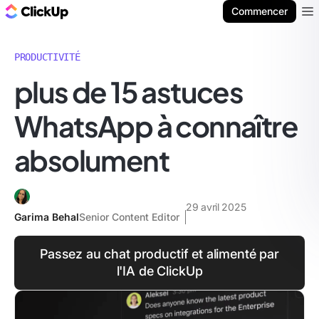
ClickUp Blog
Commencer
Ope
PRODUCTIVITÉ
plus de 15 astuces
WhatsApp à connaître
absolument
29 avril 2025
Garima Behal
Senior Content Editor
Passez au chat productif et alimenté par
l'IA de ClickUp