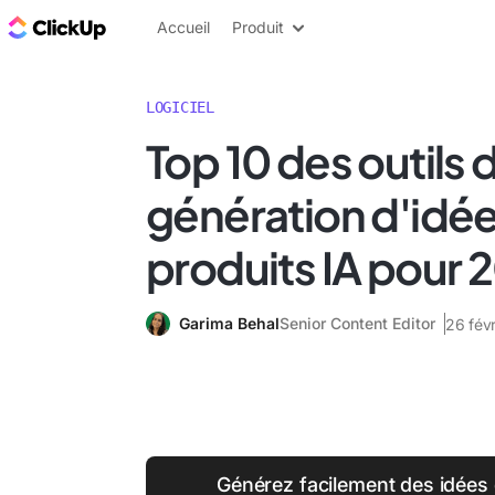
ClickUp Blog
Accueil
Produit
LOGICIEL
Top 10 des outils 
génération d'idé
produits IA pour 
Garima Behal
Senior Content Editor
26 fév
Générez facilement des idées 