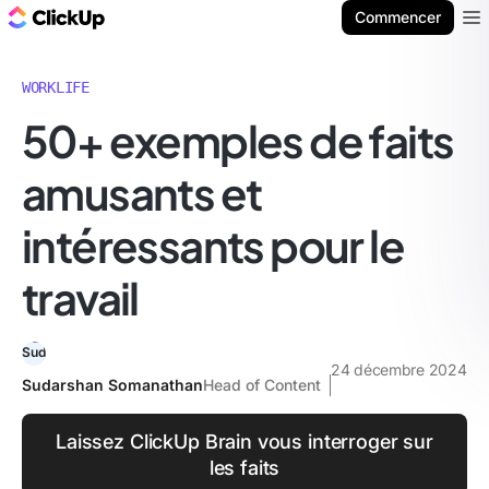
ClickUp Blog
Commencer
Ope
WORKLIFE
50+ exemples de faits
amusants et
intéressants pour le
travail
24 décembre 2024
Sudarshan Somanathan
Head of Content
Laissez ClickUp Brain vous interroger sur
les faits