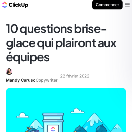
ClickUp Blog
Commencer
Ope
10 questions brise-
glace qui plairont aux
équipes
22 février 2022
Mandy Caruso
Copywriter