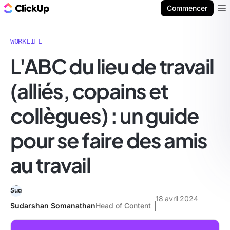
ClickUp Blog
Commencer
Ope
WORKLIFE
L'ABC du lieu de travail
(alliés, copains et
collègues) : un guide
pour se faire des amis
au travail
18 avril 2024
Sudarshan Somanathan
Head of Content