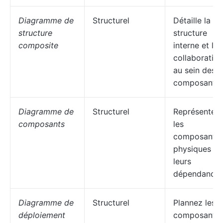
Diagramme de
Structurel
Détaille la
structure
structure
composite
interne et la
collaboration
au sein des
composants.
Diagramme de
Structurel
Représente
composants
les
composants
physiques et
leurs
dépendances
Diagramme de
Structurel
Plannez les
déploiement
composants