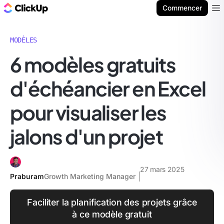
ClickUp Blog
Commencer
Ope
MODÈLES
6 modèles gratuits
d'échéancier en Excel
pour visualiser les
jalons d'un projet
27 mars 2025
Praburam
Growth Marketing Manager
Faciliter la planification des projets grâce
à ce modèle gratuit