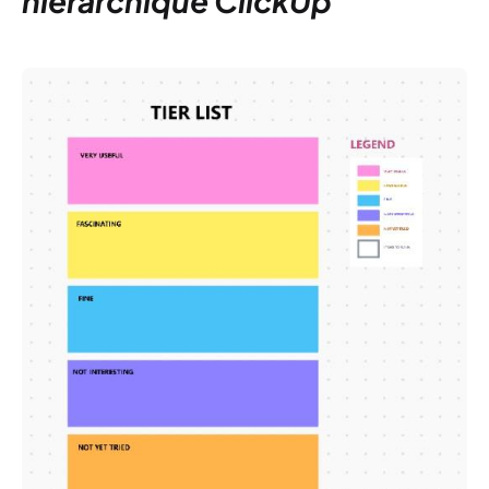
hiérarchique ClickUp