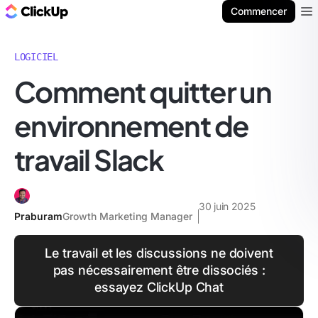
ClickUp Blog
Commencer
Ope
LOGICIEL
Comment quitter un
environnement de
travail Slack
30 juin 2025
Praburam
Growth Marketing Manager
Le travail et les discussions ne doivent
pas nécessairement être dissociés :
essayez ClickUp Chat