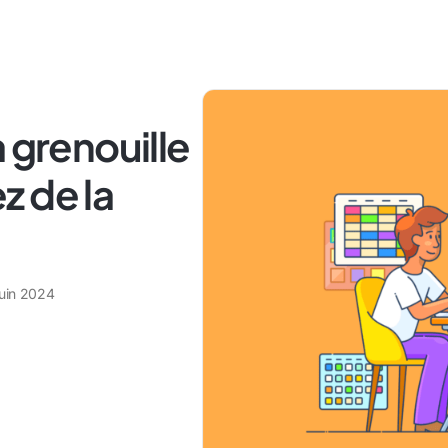
 grenouille
z de la
juin 2024