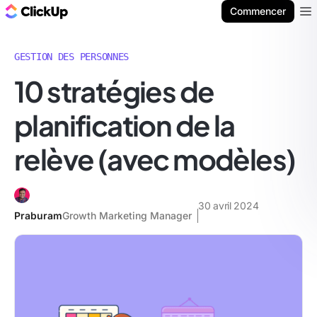
ClickUp Blog
Commencer
Ope
GESTION DES PERSONNES
10 stratégies de
planification de la
relève (avec modèles)
30 avril 2024
Praburam
Growth Marketing Manager