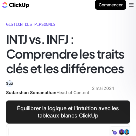
ClickUp Blog
Commencer
Ope
GESTION DES PERSONNES
INTJ vs. INFJ :
Comprendre les traits
clés et les différences
2 mai 2024
Sudarshan Somanathan
Head of Content
Équilibrer la logique et l'intuition avec les
tableaux blancs ClickUp