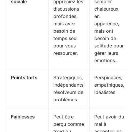
sociale
appréciez les
sembler
discussions
chaleureux
profondes,
en
mais avez
apparence,
besoin de
mais ont
temps seul
besoin de
pour vous
solitude pour
ressourcer.
gérer leurs
émotions.
Points forts
Stratégiques,
Perspicaces,
indépendants,
empathiques,
résolveurs de
idéalistes
problèmes
Faiblesses
Peut être
Peut avoir du
perçu comme
mal à
froid ou
accepter les